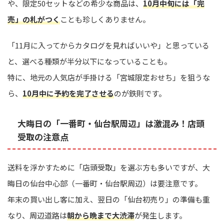
や、限定50セットなどの希少な商品は、
10月中旬には「完
売」の札がつく
ことも珍しくありません。
「11月に入ってからカタログを見ればいいや」と思っている
と、選べる種類が半分以下になっていることも。
特に、地元の人気店が手掛ける「宮城限定おせち」を狙うな
ら、
10月中に予約を完了させる
のが鉄則です。
大晦日の「一番町・仙台駅周辺」は激混み！店頭
受取の注意点
送料を浮かすために「店頭受取」を選ぶ方も多いですが、大
晦日の仙台中心部（一番町・仙台駅周辺）は要注意です。
年末の買い出し客に加え、翌日の「仙台初売り」の準備も重
なり、周辺道路は
朝から晩まで大渋滞
が発生します。