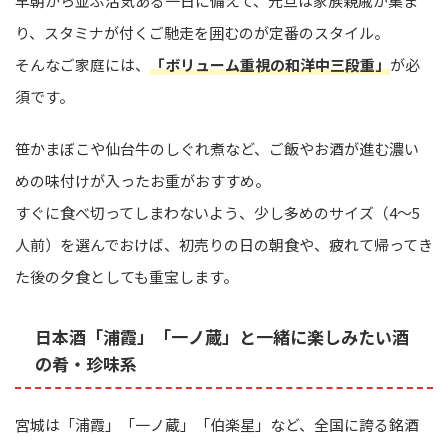
早朝から並ぶ活気ある一日に備えて、元旦は家族親戚が集ま
り、スタミナが付くご馳走を囲むのが定番のスタイル。
そんなご家庭には、
「ボリューム重視の和洋中三段重」
が必
須です。
笹かまぼこや仙台牛のしぐれ煮など、ご飯やお酒が進む濃い
めの味付けが入ったお重がおすすめ。
すぐに食べ切ってしまわないよう、少し多めのサイズ（4〜5
人前）を選んでおけば、初売りの日の朝食や、疲れて帰ってき
た後の夕食としても重宝します。
日本酒「浦霞」「一ノ蔵」と一緒に楽しみたい酒
の肴・珍味系
宮城は「浦霞」「一ノ蔵」「伯楽星」など、全国に誇る銘酒