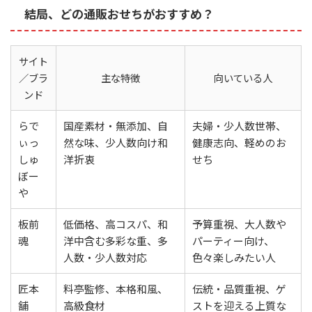
結局、どの通販おせちがおすすめ？
サイト
／ブラ
主な特徴
向いている人
ンド
らで
国産素材・無添加、自
夫婦・少人数世帯、
ぃっ
然な味、少人数向け和
健康志向、軽めのお
しゅ
洋折衷
せち
ぼー
や
板前
低価格、高コスパ、和
予算重視、大人数や
魂
洋中含む多彩な重、多
パーティー向け、
人数・少人数対応
色々楽しみたい人
匠本
料亭監修、本格和風、
伝統・品質重視、ゲ
舗
高級食材
ストを迎える上質な