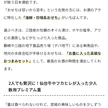
が揃う日本酒処です。
「おせちは甘いから苦手」という左党の方には、お酒のアテ
に特化した
「海鮮・珍味系おせち」
がいちばんです。
選ぶべきは、三陸産の牡蠣のオイル漬け、ホヤの塩辛、アワ
ビの酒蒸しなどがたっぷり入った商品。
藤崎や三越の地下食品売り場（デパ地下）にある鮮魚店や、
地元の水産会社が手掛けるおせちは、
「お重に入った高級な
おつまみセット」
として、最高のお酒の時間を演出してくれ
ます。
2人でも贅沢に！仙台牛やフカヒレが入った少人
数用プレミアム重
「量は食べられないけれど、宮城の美味しいものを少しずつ