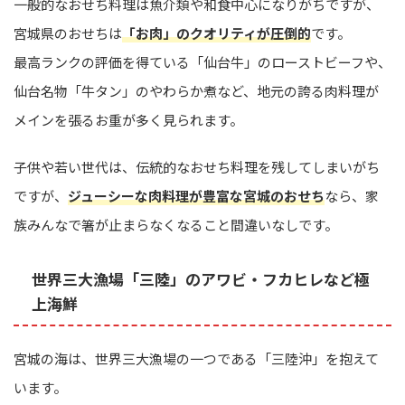
一般的なおせち料理は魚介類や和食中心になりがちですが、
宮城県のおせちは
「お肉」のクオリティが圧倒的
です。
最高ランクの評価を得ている「仙台牛」のローストビーフや、
仙台名物「牛タン」のやわらか煮など、地元の誇る肉料理が
メインを張るお重が多く見られます。
子供や若い世代は、伝統的なおせち料理を残してしまいがち
ですが、
ジューシーな肉料理が豊富な宮城のおせち
なら、家
族みんなで箸が止まらなくなること間違いなしです。
世界三大漁場「三陸」のアワビ・フカヒレなど極
上海鮮
宮城の海は、世界三大漁場の一つである「三陸沖」を抱えて
います。