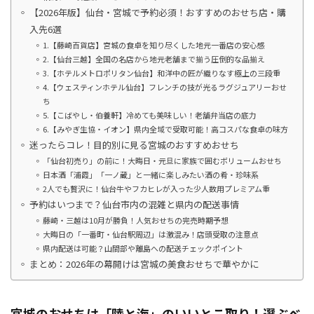
【2026年版】仙台・宮城で予約必須！おすすめのおせち店・購
入先6選
1.【藤崎百貨店】宮城の食卓を知り尽くした地元一番店の安心感
2.【仙台三越】全国の名店から地元老舗まで揃う圧倒的な品揃え
3.【ホテルメトロポリタン仙台】和洋中の匠が織りなす極上の三段重
4.【ウェスティンホテル仙台】フレンチの技が光るラグジュアリーおせ
ち
5.【こばやし・伯養軒】冷めても美味しい！老舗弁当店の底力
6.【みやぎ生協・イオン】県内全域で受取可能！高コスパな食卓の味方
迷ったらコレ！目的別に見る宮城のおすすめおせち
「仙台初売り」の前に！大晦日・元旦に家族で囲むボリュームおせち
日本酒「浦霞」「一ノ蔵」と一緒に楽しみたい酒の肴・珍味系
2人でも贅沢に！仙台牛やフカヒレが入った少人数用プレミアム重
予約はいつまで？仙台市内の混雑と県内の配送事情
藤崎・三越は10月が勝負！人気おせちの完売時期予想
大晦日の「一番町・仙台駅周辺」は激混み！店頭受取の注意点
県内配送は可能？山間部や離島への配送チェックポイント
まとめ：2026年の幕開けは宮城の美食おせちで華やかに
宮城のおせちは「陸と海」のいいとこ取り！選ぶべ