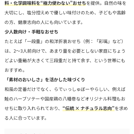
料・化学調味料を“極力使わない”おせち
を提供。自然の味を
大切にし、塩分控えめで優しい味付けのため、子どもや高齢
の方、健康志向の人にも向いています。
少人数向け・手軽なおせち
たとえば「一段重」の和洋折衷おせち（例：「彩璃」など）
は、2〜3人前向けで、あまり量を必要としない家庭にちょう
どよい――重箱が大きくて三段重だと持て余す、という世帯にも
おすすめ。
「素材のおいしさ」を活かした味づくり
和風の定番だけでなく、らでぃっしゅぼーやらしい、例えば
鮭のハーブソテーや国産鶏の八幡巻などオリジナル料理もお
せちに取り入れられており、
“伝統 × ナチュラル志向”
を求め
る人に合っています。