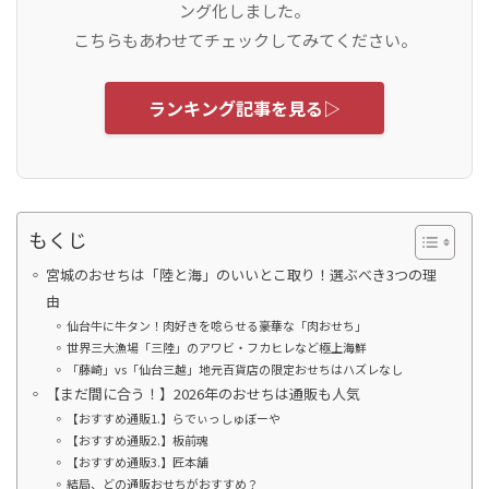
ング化しました。
こちらもあわせてチェックしてみてください。
ランキング記事を見る▷
もくじ
宮城のおせちは「陸と海」のいいとこ取り！選ぶべき3つの理
由
仙台牛に牛タン！肉好きを唸らせる豪華な「肉おせち」
世界三大漁場「三陸」のアワビ・フカヒレなど極上海鮮
「藤崎」vs「仙台三越」地元百貨店の限定おせちはハズレなし
【まだ間に合う！】2026年のおせちは通販も人気
【おすすめ通販1.】らでぃっしゅぼーや
【おすすめ通販2.】板前魂
【おすすめ通販3.】匠本舗
結局、どの通販おせちがおすすめ？