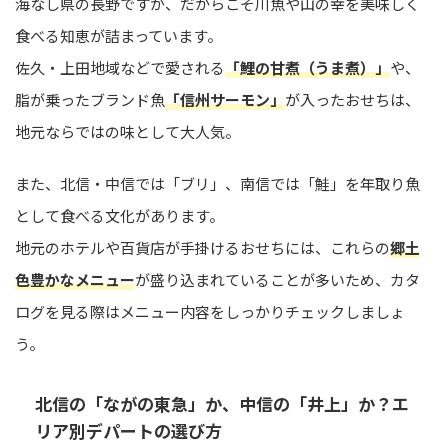
海なし県の長野ですが、だからこそ川魚や山の幸を美味しく
食べる知恵が詰まっています。
佐久・上田地域などで愛される
「鯉の甘煮（うま煮）」
や、
脂が乗ったブランド魚
「信州サーモン」
が入ったおせちは、
地元ならではの味として大人気。
また、北信・中信では「ブリ」、南信では「鮭」を年取り魚
として食べる文化があります。
地元のホテルや百貨店が手掛けるおせちには、これらの
郷土
色豊かなメニュー
が盛り込まれていることが多いため、カタ
ログを見る際はメニュー内容をしっかりチェックしましょ
う。
北信の「ながの東急」か、中信の「井上」か？エ
リア別デパートの選び方