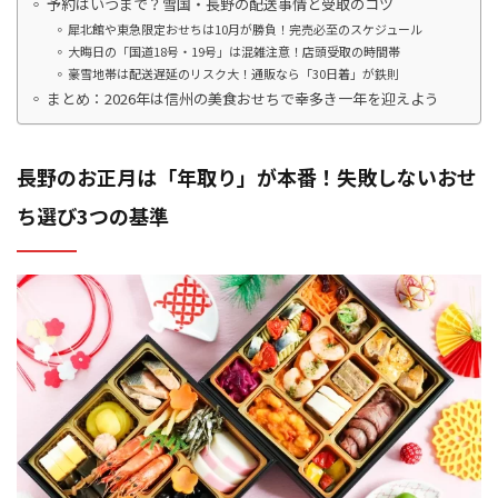
予約はいつまで？雪国・長野の配送事情と受取のコツ
犀北館や東急限定おせちは10月が勝負！完売必至のスケジュール
大晦日の「国道18号・19号」は混雑注意！店頭受取の時間帯
豪雪地帯は配送遅延のリスク大！通販なら「30日着」が鉄則
まとめ：2026年は信州の美食おせちで幸多き一年を迎えよう
長野のお正月は「年取り」が本番！失敗しないおせ
ち選び3つの基準