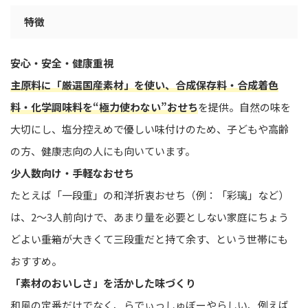
特徴
安心・安全・健康重視
主原料に「厳選国産素材」を使い、合成保存料・合成着色
料・化学調味料を“極力使わない”おせち
を提供。自然の味を
大切にし、塩分控えめで優しい味付けのため、子どもや高齢
の方、健康志向の人にも向いています。
少人数向け・手軽なおせち
たとえば「一段重」の和洋折衷おせち（例：「彩璃」など）
は、2〜3人前向けで、あまり量を必要としない家庭にちょう
どよい――重箱が大きくて三段重だと持て余す、という世帯にも
おすすめ。
「素材のおいしさ」を活かした味づくり
和風の定番だけでなく、らでぃっしゅぼーやらしい、例えば