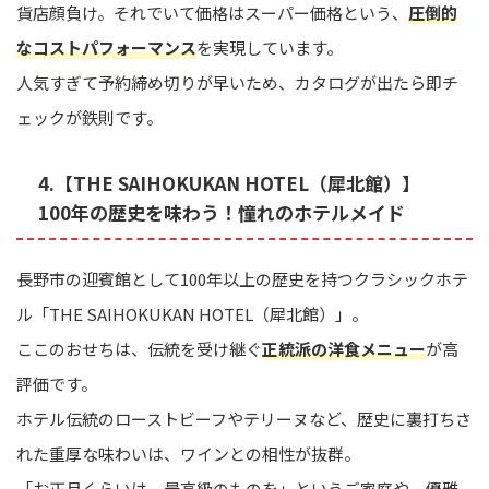
貨店顔負け。それでいて価格はスーパー価格という、
圧倒的
なコストパフォーマンス
を実現しています。
人気すぎて予約締め切りが早いため、カタログが出たら即チ
ェックが鉄則です。
4.【THE SAIHOKUKAN HOTEL（犀北館）】
100年の歴史を味わう！憧れのホテルメイド
長野市の迎賓館として100年以上の歴史を持つクラシックホテ
ル「THE SAIHOKUKAN HOTEL（犀北館）」。
ここのおせちは、伝統を受け継ぐ
正統派の洋食メニュー
が高
評価です。
ホテル伝統のローストビーフやテリーヌなど、歴史に裏打ちさ
れた重厚な味わいは、ワインとの相性が抜群。
「お正月くらいは、最高級のものを」というご家庭や、優雅