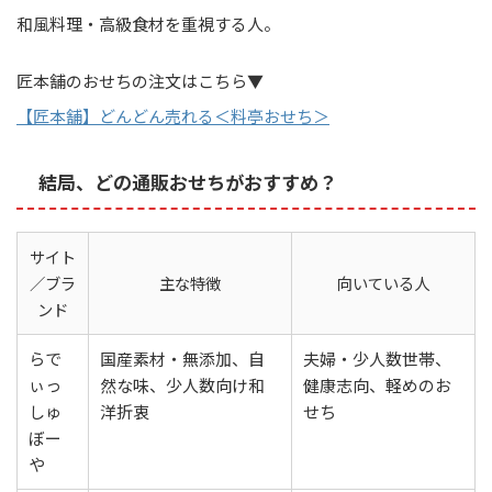
和風料理・高級食材を重視する人。
匠本舗のおせちの注文はこちら▼
【匠本舗】どんどん売れる＜料亭おせち＞
結局、どの通販おせちがおすすめ？
サイト
／ブラ
主な特徴
向いている人
ンド
らで
国産素材・無添加、自
夫婦・少人数世帯、
ぃっ
然な味、少人数向け和
健康志向、軽めのお
しゅ
洋折衷
せち
ぼー
や