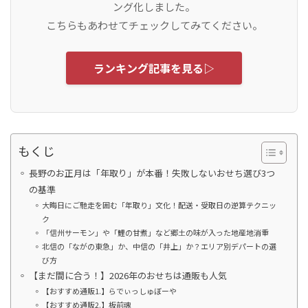
ング化しました。
こちらもあわせてチェックしてみてください。
ランキング記事を見る▷
もくじ
長野のお正月は「年取り」が本番！失敗しないおせち選び3つ
の基準
大晦日にご馳走を囲む「年取り」文化！配送・受取日の逆算テクニッ
ク
「信州サーモン」や「鯉の甘煮」など郷土の味が入った地産地消重
北信の「ながの東急」か、中信の「井上」か？エリア別デパートの選
び方
【まだ間に合う！】2026年のおせちは通販も人気
【おすすめ通販1.】らでぃっしゅぼーや
【おすすめ通販2.】板前魂