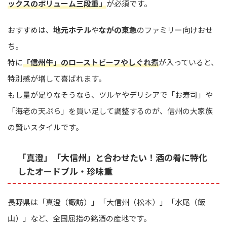
ックスのボリューム三段重」
が必須です。
おすすめは、
地元ホテル
や
ながの東急
のファミリー向けおせ
ち。
特に
「信州牛」のローストビーフやしぐれ煮
が入っていると、
特別感が増して喜ばれます。
もし量が足りなそうなら、ツルヤやデリシアで「お寿司」や
「海老の天ぷら」を買い足して調整するのが、信州の大家族
の賢いスタイルです。
「真澄」「大信州」と合わせたい！酒の肴に特化
したオードブル・珍味重
長野県は「真澄（諏訪）」「大信州（松本）」「水尾（飯
山）」など、全国屈指の銘酒の産地です。