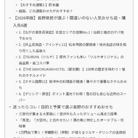
【おすすめ通販3.】匠本舗
結局、どの通販おせちがおすすめ？
【2026年版】長野県民が選ぶ！間違いのない人気おせち店・購
入先6選
1.【ながの東急百貨店】北信エリアの信頼No.1！伝統と格式のデパ地
下おせち
2.【井上百貨店・アイシティ21】松本市民の御用達！地元名店の味を知
り尽くした品揃え
3.【TSURUYA（ツルヤ）】県外ファンも多い「ツルヤオリジナル」の
高品質・高コスパ重
4.【THE SAIHOKUKAN HOTEL（犀北館）】100年の歴史を味わう！憧
れのホテルメイド
5.【ホテル国際21】和洋中の料理長が競演！華やかで豪華なホテルおせ
ち
6.【デリシア・原信】ポイント還元でお得！雪の日も安心な近所のスー
パー
迷ったらコレ！目的と予算で選ぶ長野のおすすめおせち
三世代が集まる大家族に！信州牛も入ったボリューム満点三段重
「真澄」「大信州」と合わせたい！酒の肴に特化したオードブル・珍
味重
1万円台で賢く！早期割引（早割）が使えるツルヤ・デリシアの活用術