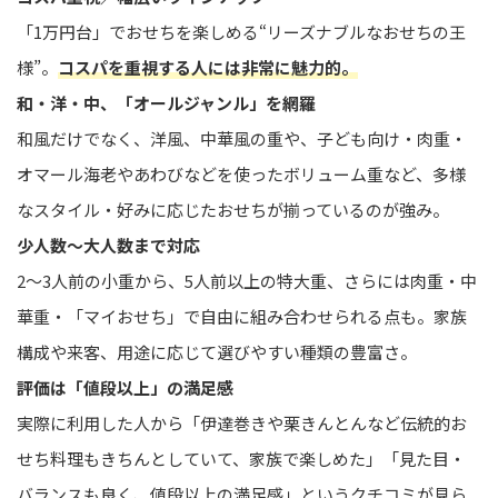
「1万円台」でおせちを楽しめる“リーズナブルなおせちの王
様”。
コスパを重視する人には非常に魅力的。
和・洋・中、「オールジャンル」を網羅
和風だけでなく、洋風、中華風の重や、子ども向け・肉重・
オマール海老やあわびなどを使ったボリューム重など、多様
なスタイル・好みに応じたおせちが揃っているのが強み。
少人数〜大人数まで対応
2〜3人前の小重から、5人前以上の特大重、さらには肉重・中
華重・「マイおせち」で自由に組み合わせられる点も。家族
構成や来客、用途に応じて選びやすい種類の豊富さ。
評価は「値段以上」の満足感
実際に利用した人から「伊達巻きや栗きんとんなど伝統的お
せち料理もきちんとしていて、家族で楽しめた」「見た目・
バランスも良く、値段以上の満足感」というクチコミが見ら