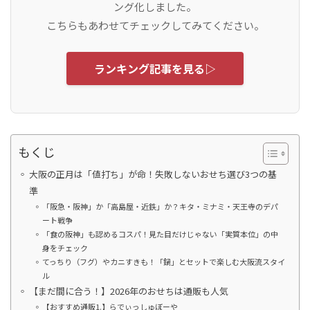
ング化しました。
こちらもあわせてチェックしてみてください。
ランキング記事を見る▷
もくじ
大阪の正月は「値打ち」が命！失敗しないおせち選び3つの基
準
「阪急・阪神」か「高島屋・近鉄」か？キタ・ミナミ・天王寺のデパ
ート戦争
「食の阪神」も認めるコスパ！見た目だけじゃない「実質本位」の中
身をチェック
てっちり（フグ）やカニすきも！「鍋」とセットで楽しむ大阪流スタイ
ル
【まだ間に合う！】2026年のおせちは通販も人気
【おすすめ通販1.】らでぃっしゅぼーや