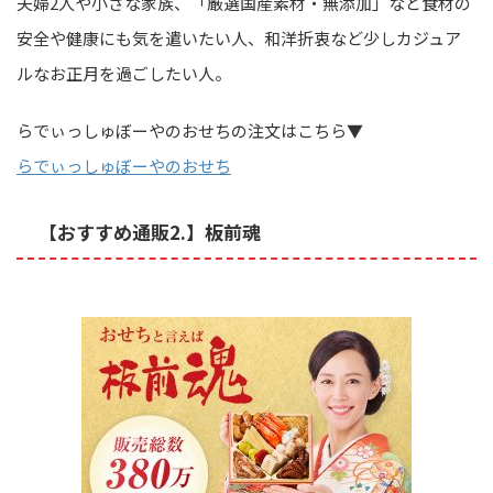
夫婦2人や小さな家族、「厳選国産素材・無添加」など食材の
安全や健康にも気を遣いたい人、和洋折衷など少しカジュア
ルなお正月を過ごしたい人。
らでぃっしゅぼーやのおせちの注文はこちら▼
らでぃっしゅぼーやのおせち
【おすすめ通販2.】板前魂