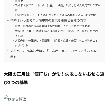
三段重
夫婦水入らずで！日本酒「呉春」「秋鹿」と楽しむ少人数用プレミアム
重
1万円台で賢く！「おためしおせち」や通販の早割を活用した節約術
予約はいつまで？大阪市内の激混み事情と受取のコツ
阪急・阪神の限定品は10月上旬が勝負！人気コラボの完売時期
大晦日の「梅田・難波」は人混みがカオス！配送（クール便）利用の
すすめ
大阪府外への配送は？関西圏内（兵庫・京都・奈良）への贈答チェッ
クポイント
まとめ：2026年は大阪の「もんげー旨い」おせちで笑いある一
年を
大阪の正月は「値打ち」が命！失敗しないおせち選
び3つの基準