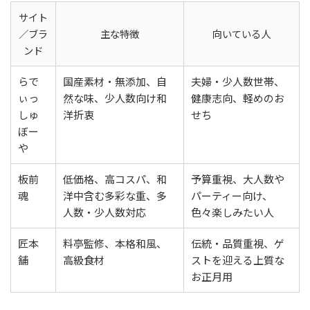
サイト
／ブラ
主な特徴
向いている人
ンド
らで
国産素材・無添加、自
夫婦・少人数世帯、
ぃっ
然な味、少人数向け和
健康志向、軽めのお
しゅ
洋折衷
せち
ぼー
や
板前
低価格、高コスパ、和
予算重視、大人数や
魂
洋中含む多彩な重、多
パーティー向け、
人数・少人数対応
色々楽しみたい人
匠本
料亭監修、本格和風、
伝統・品質重視、ゲ
舗
高級食材
ストを迎える上質な
お正月用