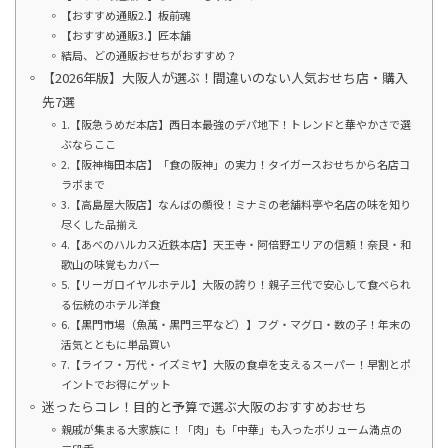
【おすすめ通販2.】板前魂
【おすすめ通販3.】匠本舗
結局、どの通販おせちがおすすめ？
【2026年版】大阪人が選ぶ！間違いのない人気おせち店・購入
先7選
1.【阪急うめだ本店】西日本最強のデパ地下！トレンドと華やかさで選
ぶならここ
2.【阪神梅田本店】「食の阪神」の実力！タイガースおせちから名店コ
ラボまで
3.【高島屋大阪店】なんばの顔役！ミナミの老舗料亭や名店の味を知り
尽くした品揃え
4.【あべのハルカス近鉄本店】天王寺・阿倍野エリアの信頼！奈良・和
歌山の味覚もカバー
5.【リーガロイヤルホテル】大阪の誇り！親子三代で安心して食べられ
る伝統のホテル洋食
6.【黒門市場（魚萬・黒門三平など）】フグ・マグロ・数の子！年末の
活気とともに単品買い
7.【ライフ・万代・イズミヤ】大阪の食卓を支えるスーパー！早割とポ
イントでお得にゲット
迷ったらコレ！目的と予算で選ぶ大阪のおすすめおせち
親戚が集まる大家族に！「肉」も「中華」も入ったボリューム満点の