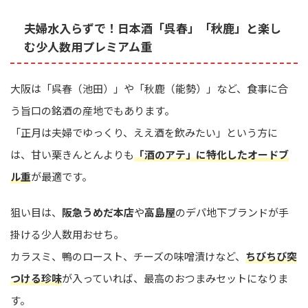
夫婦水入らずで！日本酒「呉春」「秋鹿」と楽し
む少人数用プレミアム重
大阪は「呉春（池田）」や「秋鹿（能勢）」など、食事に合
う旨口の銘酒の産地でもあります。
「正月は夫婦でゆっくり、ええ酒を飲みたい」という方に
は、甘い栗きんとんよりも
「酒のアテ」に特化したオードブ
ル重
が最適です。
狙い目は、
阪急うめだ本店
や
高島屋
のデパ地下ブランドが手
掛ける少人数用おせち。
カラスミ、鴨のロースト、チーズの味噌漬けなど、
ちびちび突
つける珍味
が入っていれば、最高のおつまみセットになりま
す。