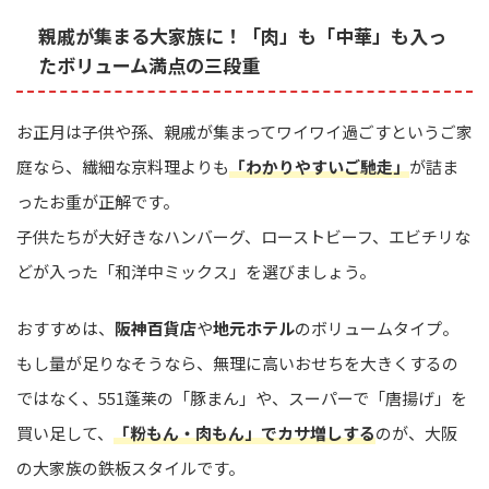
親戚が集まる大家族に！「肉」も「中華」も入っ
たボリューム満点の三段重
お正月は子供や孫、親戚が集まってワイワイ過ごすというご家
庭なら、繊細な京料理よりも
「わかりやすいご馳走」
が詰ま
ったお重が正解です。
子供たちが大好きなハンバーグ、ローストビーフ、エビチリな
どが入った「和洋中ミックス」を選びましょう。
おすすめは、
阪神百貨店
や
地元ホテル
のボリュームタイプ。
もし量が足りなそうなら、無理に高いおせちを大きくするの
ではなく、551蓬莱の「豚まん」や、スーパーで「唐揚げ」を
買い足して、
「粉もん・肉もん」でカサ増しする
のが、大阪
の大家族の鉄板スタイルです。