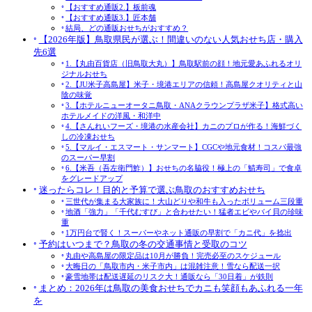
【おすすめ通販2.】板前魂
【おすすめ通販3.】匠本舗
結局、どの通販おせちがおすすめ？
【2026年版】鳥取県民が選ぶ！間違いのない人気おせち店・購入
先6選
1.【丸由百貨店（旧鳥取大丸）】鳥取駅前の顔！地元愛あふれるオリ
ジナルおせち
2.【JU米子高島屋】米子・境港エリアの信頼！高島屋クオリティと山
陰の味覚
3.【ホテルニューオータニ鳥取・ANAクラウンプラザ米子】格式高い
ホテルメイドの洋風・和洋中
4.【さんれいフーズ・境港の水産会社】カニのプロが作る！海鮮づく
しの冷凍おせち
5.【マルイ・エスマート・サンマート】CGCや地元食材！コスパ最強
のスーパー早割
6.【米吾（吾左衛門鮓）】おせちの名脇役！極上の「鯖寿司」で食卓
をグレードアップ
迷ったらコレ！目的と予算で選ぶ鳥取のおすすめおせち
三世代が集まる大家族に！大山どりや和牛も入ったボリューム三段重
地酒「強力」「千代むすび」と合わせたい！猛者エビやバイ貝の珍味
重
1万円台で賢く！スーパーやネット通販の早割で「カニ代」を捻出
予約はいつまで？鳥取の冬の交通事情と受取のコツ
丸由や高島屋の限定品は10月が勝負！完売必至のスケジュール
大晦日の「鳥取市内・米子市内」は混雑注意！雪なら配送一択
豪雪地帯は配送遅延のリスク大！通販なら「30日着」が鉄則
まとめ：2026年は鳥取の美食おせちでカニも笑顔もあふれる一年
を