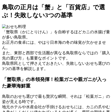
鳥取の正月は「蟹」と「百貨店」で選
ぶ！失敗しない3つの基準
「蟹取県（かにとりけん）」を自称するほどカニの水揚げ量
が多い鳥取県。
お正月の食卓には、やはり日本海の冬の味覚が欠かせませ
ん。
また、東部と西部で生活圏が異なる鳥取県ならではの「購入
先の選び方」も重要なポイントです。
鳥取県民として押さえておきたい、失敗しないおせち選びの
3つの基準を解説します。
「蟹取県」の本領発揮！松葉ガニや親ガニが入っ
た豪華海鮮重
鳥取のおせち選びで最も贅沢な瞬間、それは
「松葉ガニ」
の
姿が見える時です。
地元ホテルや水産会社が手掛けるおせちには、カニの爪やむ