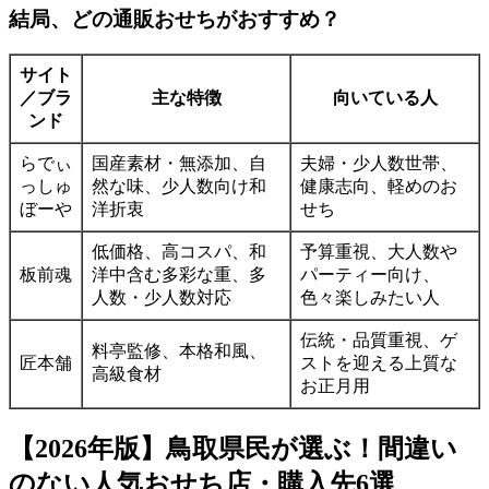
結局、どの通販おせちがおすすめ？
サイト
／ブラ
主な特徴
向いている人
ンド
らでぃ
国産素材・無添加、自
夫婦・少人数世帯、
っしゅ
然な味、少人数向け和
健康志向、軽めのお
ぼーや
洋折衷
せち
低価格、高コスパ、和
予算重視、大人数や
板前魂
洋中含む多彩な重、多
パーティー向け、
人数・少人数対応
色々楽しみたい人
伝統・品質重視、ゲ
料亭監修、本格和風、
匠本舗
ストを迎える上質な
高級食材
お正月用
【2026年版】鳥取県民が選ぶ！間違い
のない人気おせち店・購入先6選