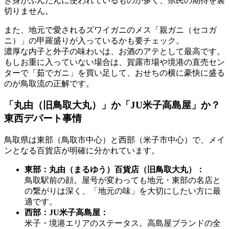
き身がふんだんに使われているものが多く、県民の期待を裏
切りません。
また、地元で愛されるズワイガニのメス
「親ガニ（セコガ
ニ）」
の甲羅盛りが入っているかも要チェック。
濃厚な内子と外子の味わいは、お酒のアテとして最高です。
もしお重に入っていない場合は、賀露市場や境港の直売セン
ターで
「茹でガニ」を買い足して、おせちの横に豪快に盛る
のが鳥取流の正解です。
「丸由（旧鳥取大丸）」か「JU米子高島屋」か？
東西デパート事情
鳥取県は東部（鳥取市中心）と西部（米子市中心）で、メイ
ンとなる百貨店が明確に分かれています。
東部：丸由（まるゆう）百貨店（旧鳥取大丸）：
鳥取駅前の顔。屋号が変わっても地元・東部の名店と
の繋がりは深く、「地元の味」を大切にしたい方に最
適です。
西部：JU米子高島屋：
米子・境港エリアのステータス。高島屋ブランドの全