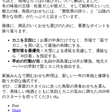
ち店と、地域ならではの選び方について解説しました。
冬の味覚の王様・松葉ガニや親ガニ、そして鯖寿司といった
郷土の味。鳥取のおせちには、
「蟹取県の誇り」と「山陰の
豊かな自然」
がたっぷりと詰まっています。
最後に、満足のいくおせち選びのために、重要なポイントを
振り返ります。
カニを主役に：
お重の中身だけでなく、市場で「茹で
ガニ」を買い足して最強の布陣にする。
雪対策を最優先：
大雪による遅延を見越して、通販な
ら「30日着」を指定する。
早めの行動が吉：
丸由や高島屋は10月が勝負。地元ス
ーパーの早割で賢くカニ代を捻出する。
家族みんなで囲むおせち料理は、新しい一年の幸福と健康を
願う大切な儀式です。
ぜひ、ご家庭のスタイルに合った鳥取の美食おせちを選ん
で、美味しい地酒とともに
笑顔とカニの旨みに満ちた2026年
のスタート
を切ってくださいね。
Post
Share