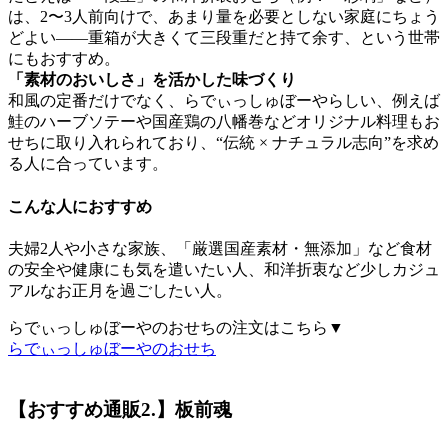
は、2〜3人前向けで、あまり量を必要としない家庭にちょう
どよい――重箱が大きくて三段重だと持て余す、という世帯
にもおすすめ。
「素材のおいしさ」を活かした味づくり
和風の定番だけでなく、らでぃっしゅぼーやらしい、例えば
鮭のハーブソテーや国産鶏の八幡巻などオリジナル料理もお
せちに取り入れられており、
“伝統 × ナチュラル志向”
を求め
る人に合っています。
こんな人におすすめ
夫婦2人や小さな家族、「厳選国産素材・無添加」など食材
の安全や健康にも気を遣いたい人、和洋折衷など少しカジュ
アルなお正月を過ごしたい人。
らでぃっしゅぼーやのおせちの注文はこちら▼
らでぃっしゅぼーやのおせち
【おすすめ通販2.】板前魂