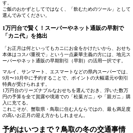
す。
ご飯のおかずとしてではなく、「飲むためのツール」として
選んでみてください。
1万円台で賢く！スーパーやネット通販の早割で
「カニ代」を捻出
「お正月は何といってもカニにお金をかけたいから、おせち
本体はコスパ重視で」という一点豪華主義の方には、
地元ス
ーパーやネット通販の早期割引（早割）
の活用一択です。
マルイ、サンマート、エスマートなどの県内スーパーでは、
9月〜10月中に予約することで、ポイントの大幅還元や割引
特典が受けられます。
1万円台のリーズナブルなおせちを選んでおき、浮いた数万
円の予算を全て
賀露や境港での「松葉ガニ」や「親ガニ」購
入
に充てる。
これこそが、蟹取県・鳥取に住む人ならではの、最も満足度
の高いお正月の迎え方かもしれません。
予約はいつまで？鳥取の冬の交通事情