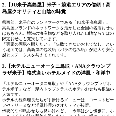
2.【JU米子高島屋】米子・境港エリアの信頼！高
島屋クオリティと山陰の味覚
県西部、米子市のランドマークである「JU米子高島屋」。
高島屋ブランドのネットワークを活かした全国の名店おせち
はもちろん、境港の海産物などを取り入れた
山陰ならではの
限定おせち
も充実しています。
「実家の両親へ贈りたい」「失敗できないおもてなし」とい
う場面では、高島屋の包装紙（バラの包み紙）が絶大な安心
感とステータスを与えてくれます。
3.【ホテルニューオータニ鳥取・ANAクラウンプ
ラザ米子】格式高いホテルメイドの洋風・和洋中
「ホテルニューオータニ鳥取」や「ANAクラウンプラザホ
テル米子」など、県内トップクラスのホテルおせちも根強い
人気です。
ホテルの総料理長たちが手掛けるメニューは、ローストビー
フやテリーヌなど
洋風料理のクオリティ
が抜群。
伝統的な和風おせちも良いけれど、「今年は少し優雅に、ホ