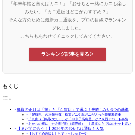
「年末年始と言えばカニ！」「おせちと一緒にカニも楽し
みたい」「カニ通販はどこがおすすめ？」
そんな方のために最新カニ通販を、プロの目線でランキン
グ化しました。
こちらもあわせてチェックしてみてください。
ランキング記事を見る▷
もくじ
鳥取の正月は「蟹」と「百貨店」で選ぶ！失敗しない3つの基準
「蟹取県」の本領発揮！松葉ガニや親ガニが入った豪華海鮮重
「丸由（旧鳥取大丸）」か「JU米子高島屋」か？東西デパート事情
おせちの横に「吾左衛門鮓（鯖寿司）」！鳥取ならではのセット買い
【まだ間に合う！】2026年のおせちは通販も人気
【おすすめ通販1.】らでぃっしゅぼーや