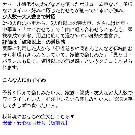
オマール海老やあわびなどを使ったボリューム重など、多様
なスタイル・好みに応じたおせちが揃っているのが強み。
少人数〜大人数まで対応
2〜3人前の小重から、5人前以上の特大重、さらには肉重・
中華重・「マイおせち」で自由に組み合わせられる点も。家
族構成や来客、用途に応じて選びやすい種類の豊富さ。
評価は「値段以上」の満足感
実際に利用した人から「伊達巻きや栗きんとんなど伝統的お
せち料理もきちんとしていて、家族で楽しめた」「見た目・
バランスも良く、値段以上の満足感」というクチコミが見ら
れます。
こんな人におすすめ
予算を抑えて楽しみたい人、家族・親戚・友人など大人数で
ワイワイしたい人、和洋中いろいろ楽しみたい人、冷凍保存
して少しずつ食べたい人。
板前魂のおせちの注文はこちら▼
安全・安心なおせち【板前魂】