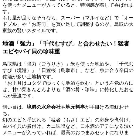
を使ったメニューが入っていると、特別感が増して喜ばれま
す。
もし量が足りなそうなら、スーパー（マルイなど）で「オー
ドブル」や「お寿司」を買い足して調整するのが、鳥取の大
家族の賢いスタイルです。
地酒「強力」「千代むすび」と合わせたい！猛者
エビやバイ貝の珍味重
鳥取県は「強力（ごうりき）」米を使った地酒や、「千代む
すび（境港）」「日置桜（鳥取市）」など、魚に合う辛口の
銘酒が多い土地柄です。
「お正月はコタツでゆっくり地酒を飲む」という左党の方に
は、甘い栗きんとんよりも
「酒の肴・珍味」に特化したおせ
ち
が最適です。
狙い目は、
境港の水産会社
や
地元料亭
が手掛ける海鮮おせ
ち。
幻のエビと呼ばれる「猛者（もさ）エビ」の刺身や煮付け、
白バイ貝の煮付け、カニ味噌など、
日本酒のアテになる渋い
メニュー
が入っていれば、最高のおつまみセットになりま