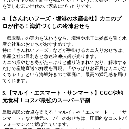
テルメイドの味で新年を祝いたい」というご夫婦や、ワイン
を楽しむ若い世代のご家族にぴったりです。
4.【さんれいフーズ・境港の水産会社】カニのプ
ロが作る！海鮮づくしの冷凍おせち
「蟹取県」の実力を味わうなら、境港や米子に拠点を置く水
産会社系のおせちがおすすめです。
特に「さんれいフーズ」などが手掛けるカニ入りおせちは、
水産会社の目利きと急速冷凍技術
が光ります。
カニの爪やむき身がたっぷりと盛り込まれており、解凍する
だけで産地直送の鮮度を再現。「やっぱりお正月はカニがな
くちゃ！」という海鮮好きのご家庭に、最高の満足感を届け
てくれます。
5.【マルイ・エスマート・サンマート】CGCや地
元食材！コスパ最強のスーパー早割
鳥取県民の食卓を支える「マルイ」や「エスマート」、「サ
ンマート」など地元スーパーのおせちは、
圧倒的なコストパ
フォーマンス
で選ばれています。