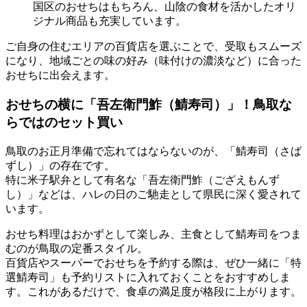
国区のおせちはもちろん、山陰の食材を活かしたオリ
ジナル商品も充実しています。
ご自身の住むエリアの百貨店を選ぶことで、受取もスムーズ
になり、
地域ごとの味の好み（味付けの濃淡など）
に合った
おせちに出会えます。
おせちの横に「吾左衛門鮓（鯖寿司）」！鳥取な
らではのセット買い
鳥取のお正月準備で忘れてはならないのが、
「鯖寿司（さば
ずし）」
の存在です。
特に米子駅弁として有名な「吾左衛門鮓（ござえもんず
し）」などは、ハレの日のご馳走として県民に深く愛されて
います。
おせち料理はおかずとして楽しみ、主食として鯖寿司をつま
むのが鳥取の定番スタイル。
百貨店やスーパーでおせちを予約する際は、ぜひ一緒に
「特
選鯖寿司」も予約リストに入れておく
ことをおすすめしま
す。これがあるだけで、食卓の満足度が格段に上がります。