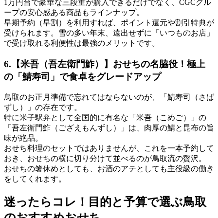
1万円台で豪華な三段重が購入できるだけでなく、CGCグル
ープの安心感ある商品もラインナップ。
早期予約（早割）を利用すれば、ポイント還元や割引特典が
受けられます。雪の多い年末、遠出せずに「いつものお店」
で受け取れる利便性は最強のメリットです。
6.【米吾（吾左衛門鮓）】おせちの名脇役！極上
の「鯖寿司」で食卓をグレードアップ
鳥取のお正月準備で忘れてはならないのが、
「鯖寿司（さば
ずし）」
の存在です。
特に米子駅弁として全国的に有名な「米吾（こめご）」の
「吾左衛門鮓（ござえもんずし）」は、肉厚の鯖と昆布の旨
味が絶品。
おせち料理のセットではありませんが、これを一本予約して
おき、おせちの横に切り分けて並べるのが鳥取流の贅沢。
おせちの箸休めとしても、お酒のアテとしても主役級の働き
をしてくれます。
迷ったらコレ！目的と予算で選ぶ鳥取
のおすすめおせち