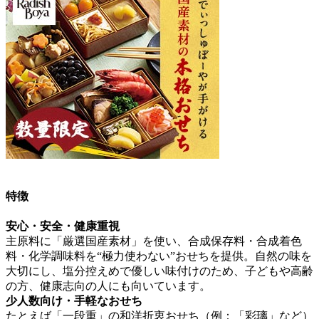
特徴
安心・安全・健康重視
主原料に「厳選国産素材」を使い、合成保存料・合成着色
料・化学調味料を“極力使わない”おせち
を提供。自然の味を
大切にし、塩分控えめで優しい味付けのため、子どもや高齢
の方、健康志向の人にも向いています。
少人数向け・手軽なおせち
たとえば「一段重」の和洋折衷おせち（例：「彩璃」など）