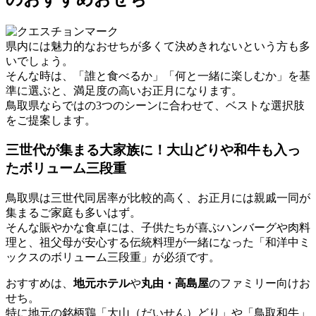
県内には魅力的なおせちが多くて決めきれないという方も多
いでしょう。
そんな時は、
「誰と食べるか」「何と一緒に楽しむか」
を基
準に選ぶと、満足度の高いお正月になります。
鳥取県ならではの3つのシーンに合わせて、ベストな選択肢
をご提案します。
三世代が集まる大家族に！大山どりや和牛も入っ
たボリューム三段重
鳥取県は三世代同居率が比較的高く、お正月には親戚一同が
集まるご家庭も多いはず。
そんな賑やかな食卓には、子供たちが喜ぶハンバーグや肉料
理と、祖父母が安心する伝統料理が一緒になった
「和洋中ミ
ックスのボリューム三段重」
が必須です。
おすすめは、
地元ホテル
や
丸由・高島屋
のファミリー向けお
せち。
特に地元の銘柄鶏「大山（だいせん）どり」や「鳥取和牛」