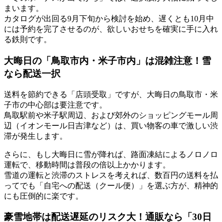
まいます。
カタログが出回る9月下旬から検討を始め、
遅くとも10月中
には予約を完了させる
のが、欲しいおせちを確実に手に入れ
る鉄則です。
大晦日の「鳥取市内・米子市内」は混雑注意！雪
なら配送一択
送料を節約できる「店頭受取」ですが、大晦日の鳥取市・米
子市の中心部は要注意です。
鳥取駅前や米子駅周辺、および郊外のショッピングモール周
辺（イオンモール日吉津など）は、買い物客の車で
激しい渋
滞
が発生します。
さらに、もし大晦日に雪が降れば、路面凍結によるノロノロ
運転で、移動時間は普段の倍以上かかります。
雪道の運転と渋滞のストレスを考えれば、数百円の送料を払
ってでも
「自宅への配送（クール便）」を選ぶ方が、精神的
にも圧倒的に楽
です。
豪雪地帯は配送遅延のリスク大！通販なら「30日