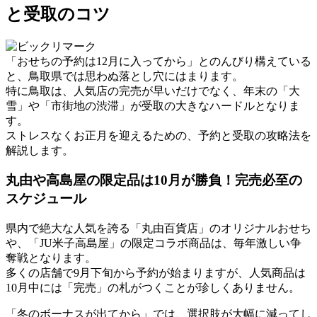
と受取のコツ
「おせちの予約は12月に入ってから」とのんびり構えている
と、鳥取県では思わぬ落とし穴にはまります。
特に鳥取は、人気店の完売が早いだけでなく、年末の
「大
雪」や「市街地の渋滞」
が受取の大きなハードルとなりま
す。
ストレスなくお正月を迎えるための、予約と受取の攻略法を
解説します。
丸由や高島屋の限定品は10月が勝負！完売必至の
スケジュール
県内で絶大な人気を誇る「丸由百貨店」のオリジナルおせち
や、「JU米子高島屋」の限定コラボ商品は、毎年激しい争
奪戦となります。
多くの店舗で9月下旬から予約が始まりますが、人気商品は
10月中には「完売」の札がつく
ことが珍しくありません。
「冬のボーナスが出てから」では、選択肢が大幅に減ってし