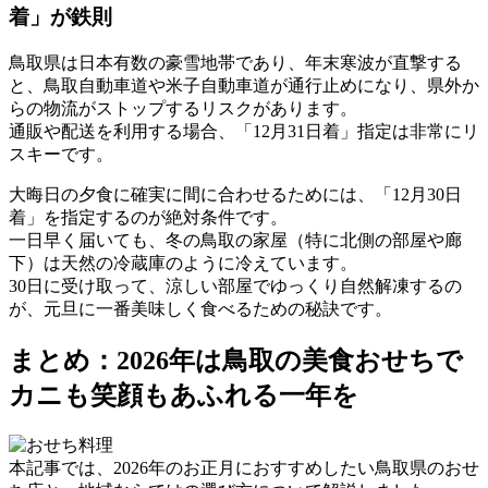
着」が鉄則
鳥取県は日本有数の豪雪地帯であり、年末寒波が直撃する
と、鳥取自動車道や米子自動車道が通行止めになり、県外か
らの物流がストップするリスクがあります。
通販や配送を利用する場合、
「12月31日着」指定は非常にリ
スキー
です。
大晦日の夕食に確実に間に合わせるためには、
「12月30日
着」を指定する
のが絶対条件です。
一日早く届いても、冬の鳥取の家屋（特に北側の部屋や廊
下）は天然の冷蔵庫のように冷えています。
30日に受け取って、涼しい部屋でゆっくり自然解凍する
の
が、元旦に一番美味しく食べるための秘訣です。
まとめ：2026年は鳥取の美食おせちで
カニも笑顔もあふれる一年を
本記事では、2026年のお正月におすすめしたい鳥取県のおせ