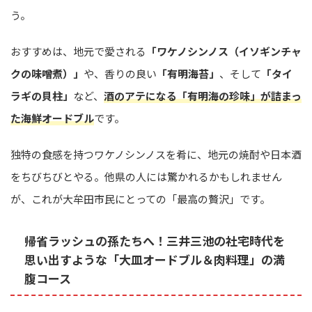
う。
おすすめは、地元で愛される
「ワケノシンノス（イソギンチャ
クの味噌煮）」
や、香りの良い
「有明海苔」
、そして
「タイ
ラギの貝柱」
など、
酒のアテになる「有明海の珍味」が詰まっ
た海鮮オードブル
です。
独特の食感を持つワケノシンノスを肴に、地元の焼酎や日本酒
をちびちびとやる。他県の人には驚かれるかもしれません
が、これが大牟田市民にとっての「最高の贅沢」です。
帰省ラッシュの孫たちへ！三井三池の社宅時代を
思い出すような「大皿オードブル＆肉料理」の満
腹コース