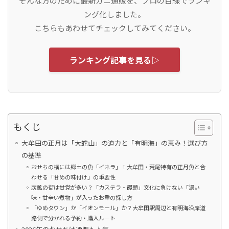
そんな方のために最新カニ通販を、プロの目線でランキ
ング化しました。
こちらもあわせてチェックしてみてください。
ランキング記事を見る▷
もくじ
大牟田の正月は「大蛇山」の迫力と「有明海」の恵み！選び方
の基準
おせちの横には郷土の魚「イネラ」！大牟田・荒尾特有の正月魚と合
わせる「甘めの味付け」の重要性
炭鉱の街は甘党が多い？「カステラ・饅頭」文化に負けない「濃い
味・甘辛い煮物」が入ったお重の探し方
「ゆめタウン」か「イオンモール」か？大牟田駅周辺と有明海沿岸道
路側で分かれる予約・購入ルート