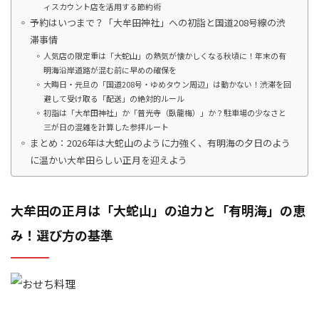
ィスカウント店を活用する節約術
予約はいつまで？「大牟田神社」への初詣と国道208号線の渋
滞事情
人気店の限定重は「大蛇山」の熱気が懐かしくなる秋頃に！年末の有
明海沿岸道路が混む前に早めの確保を
大晦日・元旦の「国道208号・ゆめタウン周辺」は動かない！渋滞を回
避して受け取る「配送」の絶対的ルール
初詣は「大牟田神社」か「普光寺（臥龍梅）」か？駐車場の少なさと
三が日の混雑を計算した参拝ルート
まとめ：2026年は大蛇山のように力強く、有明海の夕日のよう
に温かい大牟田らしい正月を迎えよう
大牟田の正月は「大蛇山」の迫力と「有明海」の恵
み！選び方の基準