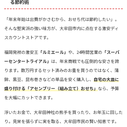
る節約術
「年末年始は出費がかさむから、おせち代は節約したい」。
そんな堅実派の強い味方が、大牟田市内に点在する激安ディ
スカウントストアです。
福岡発祥の激安王
「ルミエール」
や、24時間営業の
「スーパ
ーセンタートライアル」
は、年末商戦でも圧倒的な安さを誇
ります。数万円するセット済みのお重を買うのではなく、蒲
鉾、黒豆、昆布巻きなどの単品を安く購入し、
自宅の大皿に
盛り付ける「アセンブリー（組み立て）おせち」
なら、予算
を大幅にカットできます。
浮いたお金で、大牟田神社の熊手を買ったり、お年玉に回した
り。見栄を張らずに実を取る、大牟田市民の賢い知恵です。