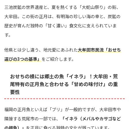
三池炭鉱の世界遺産と、夏を熱くする「大蛇山祭り」の街、
大牟田。この街の正月は、有明海の珍しい海の幸と、炭鉱の
歴史が育んだ独特の「甘く濃い」食文化に支えられていま
す。
他県とは少し違う、地元愛にあふれた
大牟田市民流「おせち
選びの3つの基準」
をご紹介します。
おせちの横には郷土の魚「イネラ」！大牟田・荒
尾特有の正月魚と合わせる「甘めの味付け」の重
要性
福岡の正月魚といえば「ブリ」が一般的ですが、大牟田市や
隣接する荒尾市の一部では、
「イネラ（メバルやカサゴなど
の根魚）」
を正月に食べる独特の文化が残っています。