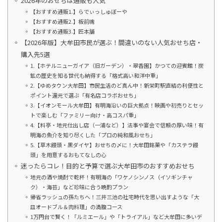
2026年のおせちは通販も人気
【おすすめ通販1.】らでぃっしゅぼーや
【おすすめ通販2.】板前魂
【おすすめ通販3.】匠本舗
【2026年版】大牟田市民が選ぶ！間違いのない人気おせち店・
購入先5選
1.【ホテルニューガイア（旧ガーデン）・翠香園】かつての迎賓館！炭
鉱の歴史を知る世代も納得する「格式高い和洋中重」
2.【ゆめタウン大牟田】市民生活のど真ん中！新栄町駅直結の利便性と
ポイント還元で選ぶ「有名店コラボおせち」
3.【イオンモール大牟田】有明海沿いの巨大拠点！映画や初売りとセッ
トで楽しむ「ファミリー向け・高コスパ重」
4.【料亭・地元仕出し店（一浦など）】法事や宴会で信頼の厚い味！有
明海の魚介を知り尽くした「プロの純和風おせち」
5.【草木饅頭・黒ダイヤ】おせちの〆に！大牟田銘菓や「カステラ饅
頭」を用意するおもてなしの心
迷ったらコレ！目的と予算で選ぶ大牟田市のおすすめおせち
地元の酒や焼酎で乾杯！有明海の「ワケノシンノス（イソギンチャ
ク）・海苔」など珍味に合う晩酌プラン
帰省ラッシュの孫たちへ！三井三池の社宅時代を思い出すような「大
皿オードブル＆肉料理」の満腹コース
1万円台で賢く！「ルミエール」や「トライアル」など大牟田に多いデ