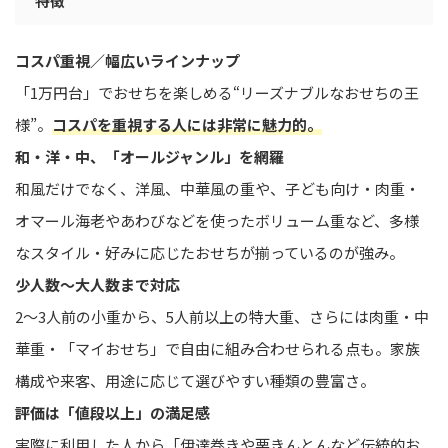
特徴
コスパ重視／幅広いラインナップ
「1万円台」でおせちを楽しめる“リーズナブルなおせちの王
様”。
コスパを重視する人には非常に魅力的。
和・洋・中、「オールジャンル」を網羅
和風だけでなく、洋風、中華風の重や、子ども向け・肉重・
オマール海老やあわびなどを使ったボリューム重など、多様
なスタイル・好みに応じたおせちが揃っているのが強み。
少人数〜大人数まで対応
2〜3人前の小重から、5人前以上の特大重、さらには肉重・中
華重・「マイおせち」で自由に組み合わせられる点も。家族
構成や来客、用途に応じて選びやすい種類の豊富さ。
評価は「値段以上」の満足感
実際に利用した人から「伊達巻きや栗きんとんなど伝統的お