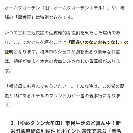
オームタガーデン（旧：オームタガーデンホテル）」や、老
舗の「翠香園」は特別な存在です。
かつて三井三池炭鉱の迎賓館的な役割を果たした場所であ
り、ここでおせちを頼むことは
「間違いのないおもてなし」の
証明
となります。和洋中のシェフが腕を振るう豪華なお重
は、親戚が集まる本家の食卓にふさわしい重厚感がありま
す。
「祖父母にも喜んでもらいたい」。そんな時は、この街の歴
史と共にあるホテルのブランド力が一番の親孝行になりま
す。
2.【ゆめタウン大牟田】市民生活のど真ん中！新
栄町駅直結の利便性とポイント還元で選ぶ「有名