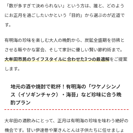
「数が多すぎて決められない」という方は、誰と、どのよう
にお正月を過ごしたいかという「目的」から選ぶのが近道で
す。
有明海の珍味を楽しむ大人の晩酌から、炭鉱全盛期を彷彿と
させる賑やかな宴会、そして家計に優しい賢い節約術まで。
大牟田市民のライフスタイルに合わせた3つの最適解
をご提案
します。
地元の酒や焼酎で乾杯！有明海の「ワケノシンノ
ス（イソギンチャク）・海苔」など珍味に合う晩
酌プラン
大牟田の酒飲みにとって、正月は有明海の珍味を味わう絶好の
機会です。甘い伊達巻や栗きんとんは子供たちに任せましょ