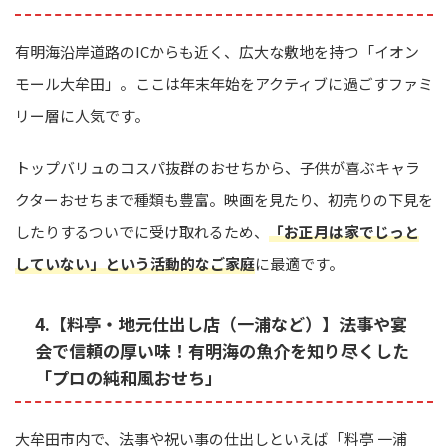
有明海沿岸道路のICからも近く、広大な敷地を持つ「イオン
モール大牟田」。ここは年末年始をアクティブに過ごすファミ
リー層に人気です。
トップバリュのコスパ抜群のおせちから、子供が喜ぶキャラ
クターおせちまで種類も豊富。映画を見たり、初売りの下見を
したりするついでに受け取れるため、
「お正月は家でじっと
していない」という活動的なご家庭
に最適です。
4.【料亭・地元仕出し店（一浦など）】法事や宴
会で信頼の厚い味！有明海の魚介を知り尽くした
「プロの純和風おせち」
大牟田市内で、法事や祝い事の仕出しといえば「料亭 一浦