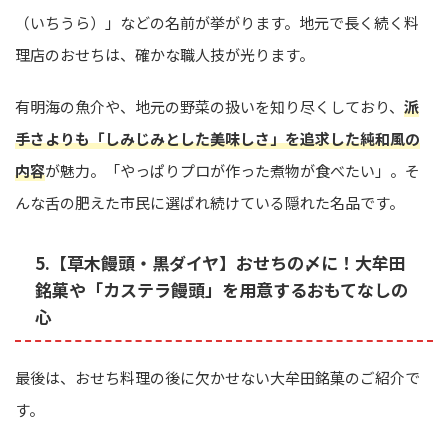
（いちうら）」などの名前が挙がります。地元で長く続く料
理店のおせちは、確かな職人技が光ります。
有明海の魚介や、地元の野菜の扱いを知り尽くしており、
派
手さよりも「しみじみとした美味しさ」を追求した純和風の
内容
が魅力。「やっぱりプロが作った煮物が食べたい」。そ
んな舌の肥えた市民に選ばれ続けている隠れた名品です。
5.【草木饅頭・黒ダイヤ】おせちの〆に！大牟田
銘菓や「カステラ饅頭」を用意するおもてなしの
心
最後は、おせち料理の後に欠かせない大牟田銘菓のご紹介で
す。