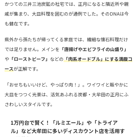
かつての三井三池炭鉱の社宅では、正月になると隣近所や親
戚が集まり、大皿料理を囲むのが通例でした。そのDNAは今
も健在です。
県外から孫たちが帰ってくる家庭では、繊細な懐石料理だけ
では足りません。メインを
「唐揚げやエビフライの山盛り」
や
「ローストビーフ」
などの
「肉系オードブル」にする満腹コ
ース
が正解です。
「おせちもいいけど、やっぱり肉！」。ワイワイと賑やかに
大皿をつつく光景は、活気あふれる炭都・大牟田の正月にふ
さわしいスタイルです。
1万円台で賢く！「ルミエール」や「トライア
ル」など大牟田に多いディスカウント店を活用す