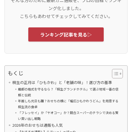
そんな方のために最新カニ通販を、プロの目線でランキ
ング化しました。
こちらもあわせてチェックしてみてください。
ランキング記事を見る▷
もくじ
桐生の正月は「ひもかわ」と「老舗の味」！選び方の基準
織都の格式を守るなら？「桐生グランドホテル」で選ぶ地域一番の信
頼と伝統
年越しも元旦も麺？おせちの横に「幅広ひもかわうどん」を用意する
桐生流の食卓
「フレッセイ」か「ヤオコー」か？競合スーパーのチラシで決める賢
い買い出し戦略
2026年のおせちは通販も人気
【おすすめ通販1.】らでぃっしゅぼーや