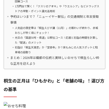
団欒コース
1万円台で賢く！「クスリのアオキ」や「ウエルシア」などドラッグス
トアの早割・ポイント還元活用術
予約はいつまで？「ニューイヤー駅伝」の交通規制と年末受取
事情
人気店の限定重は「桐生えびす講（11月）」の賑わいが終わり、赤城
おろしが吹く頃にチェック！
元旦の「国道50号・県道」は駅伝コース！応援と初詣の時間を計算し
た「配送」のメリット
初詣は「桐生天満宮」か「宝徳寺」か？床もみじの人気スポットと駐
車場の段取り
まとめ：2026年は織都の伝統と美味しいおせちで桐生らしい粋
な正月を迎えよう
桐生の正月は「ひもかわ」と「老舗の味」！選び方
の基準