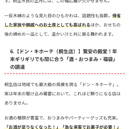
す。桐生市民の正月には、この幅広麺が欠かせません。
一反木綿のような見た目のひもかわは、話題性も抜群。
帰省
した家族や親戚へのお土産としても喜ばれる
ほか、おせちの
後の締めの一品として、温かい汁と共に振る舞われます。
6.【ドン・キホーテ（桐生店）】驚安の殿堂！年
末ギリギリでも間に合う「酒・おつまみ・福袋」
の調達
桐生店は地域でも最大級の規模を誇る「ドン・キホーテ」。
実は年末の駆け込み需要において、これほど頼りになる店は
ありません。
お酒の種類が豊富で、おつまみやパーティーグッズも充実。
「お酒が足りなくなった！」「急な来客でお菓子が必要！」