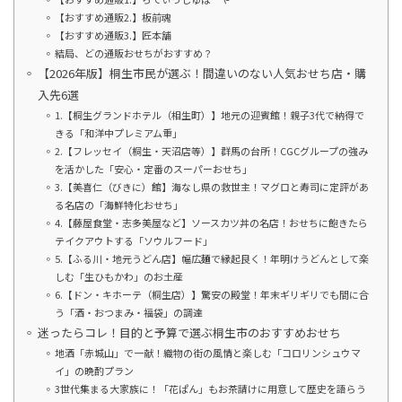
【おすすめ通販2.】板前魂
【おすすめ通販3.】匠本舗
結局、どの通販おせちがおすすめ？
【2026年版】桐生市民が選ぶ！間違いのない人気おせち店・購
入先6選
1.【桐生グランドホテル（相生町）】地元の迎賓館！親子3代で納得で
きる「和洋中プレミアム重」
2.【フレッセイ（桐生・天沼店等）】群馬の台所！CGCグループの強み
を活かした「安心・定番のスーパーおせち」
3.【美喜仁（びきに）館】海なし県の救世主！マグロと寿司に定評があ
る名店の「海鮮特化おせち」
4.【藤屋食堂・志多美屋など】ソースカツ丼の名店！おせちに飽きたら
テイクアウトする「ソウルフード」
5.【ふる川・地元うどん店】幅広麺で縁起良く！年明けうどんとして楽
しむ「生ひもかわ」のお土産
6.【ドン・キホーテ（桐生店）】驚安の殿堂！年末ギリギリでも間に合
う「酒・おつまみ・福袋」の調達
迷ったらコレ！目的と予算で選ぶ桐生市のおすすめおせち
地酒「赤城山」で一献！織物の街の風情と楽しむ「コロリンシュウマ
イ」の晩酌プラン
3世代集まる大家族に！「花ぱん」もお茶請けに用意して歴史を語らう