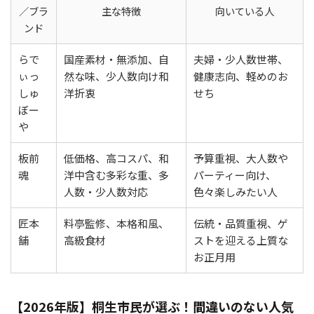
／ブラ
主な特徴
向いている人
ンド
らで
国産素材・無添加、自
夫婦・少人数世帯、
ぃっ
然な味、少人数向け和
健康志向、軽めのお
しゅ
洋折衷
せち
ぼー
や
板前
低価格、高コスパ、和
予算重視、大人数や
魂
洋中含む多彩な重、多
パーティー向け、
人数・少人数対応
色々楽しみたい人
匠本
料亭監修、本格和風、
伝統・品質重視、ゲ
舗
高級食材
ストを迎える上質な
お正月用
【2026年版】桐生市民が選ぶ！間違いのない人気