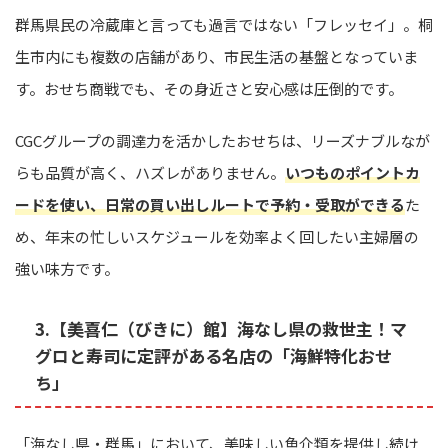
群馬県民の冷蔵庫と言っても過言ではない「フレッセイ」。桐
生市内にも複数の店舗があり、市民生活の基盤となっていま
す。おせち商戦でも、その身近さと安心感は圧倒的です。
CGCグループの調達力を活かしたおせちは、リーズナブルなが
らも品質が高く、ハズレがありません。
いつものポイントカ
ードを使い、日常の買い出しルートで予約・受取ができる
た
め、年末の忙しいスケジュールを効率よく回したい主婦層の
強い味方です。
3.【美喜仁（びきに）館】海なし県の救世主！マ
グロと寿司に定評がある名店の「海鮮特化おせ
ち」
「海なし県・群馬」において、美味しい魚介類を提供し続け