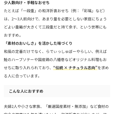
少人数向け・手軽なおせち
たとえば「一段重」の和洋折衷おせち（例：「彩璃」など）
は、2〜3人前向けで、あまり量を必要としない家庭にちょう
どよい――重箱が大きくて三段重だと持て余す、という世帯にも
おすすめ。
「素材のおいしさ」を活かした味づくり
和風の定番だけでなく、らでぃっしゅぼーやらしい、例えば
鮭のハーブソテーや国産鶏の八幡巻などオリジナル料理もお
せちに取り入れられており、
“伝統 × ナチュラル志向”
を求め
る人に合っています。
こんな人におすすめ
夫婦2人や小さな家族、「厳選国産素材・無添加」など食材の