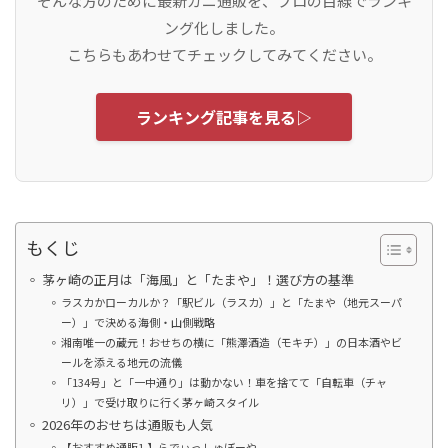
そんな方のために最新カニ通販を、プロの目線でランキ
ング化しました。
こちらもあわせてチェックしてみてください。
ランキング記事を見る▷
もくじ
茅ヶ崎の正月は「海風」と「たまや」！選び方の基準
ラスカかローカルか？「駅ビル（ラスカ）」と「たまや（地元スーパ
ー）」で決める海側・山側戦略
湘南唯一の蔵元！おせちの横に「熊澤酒造（モキチ）」の日本酒やビ
ールを添える地元の流儀
「134号」と「一中通り」は動かない！車を捨てて「自転車（チャ
リ）」で受け取りに行く茅ヶ崎スタイル
2026年のおせちは通販も人気
【おすすめ通販1.】らでぃっしゅぼーや