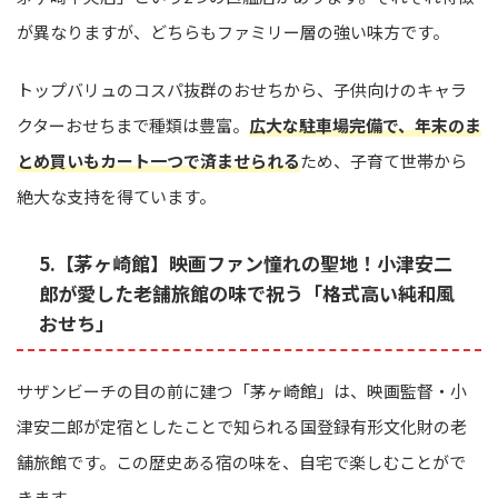
が異なりますが、どちらもファミリー層の強い味方です。
トップバリュのコスパ抜群のおせちから、子供向けのキャラ
クターおせちまで種類は豊富。
広大な駐車場完備で、年末のま
とめ買いもカート一つで済ませられる
ため、子育て世帯から
絶大な支持を得ています。
5.【茅ヶ崎館】映画ファン憧れの聖地！小津安二
郎が愛した老舗旅館の味で祝う「格式高い純和風
おせち」
サザンビーチの目の前に建つ「茅ヶ崎館」は、映画監督・小
津安二郎が定宿としたことで知られる国登録有形文化財の老
舗旅館です。この歴史ある宿の味を、自宅で楽しむことがで
きます。