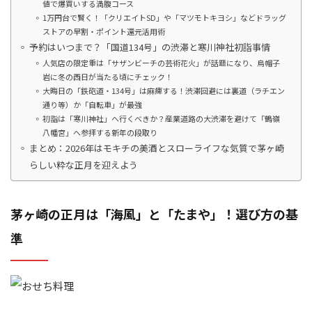
値で爆買いする満腹コース
1万円台で賢く！「クリエイトSD」や「マツモトキヨシ」などドラッグ
ストアの早割・ポイント還元活用術
予約はいつまで？「国道134号」の渋滞と寒川神社初詣事情
人気店の限定重は「サザンビーチの芸術花火」が話題になり、烏帽子
岩に冬の西日が当たる頃にチェック！
大晦日の「鉄砲道・134号」は麻痺する！渋滞回避には裏道（ラチエン
通り等）か「自転車」が最強
初詣は「寒川神社」へ行くべきか？産業道路の大渋滞を避けて「鶴嶺
八幡宮」へ参拝する新年の段取り
まとめ：2026年はモキチの美酒とスローライフな気質で茅ヶ崎
らしい粋な正月を迎えよう
茅ヶ崎の正月は「海風」と「たまや」！選び方の基
準