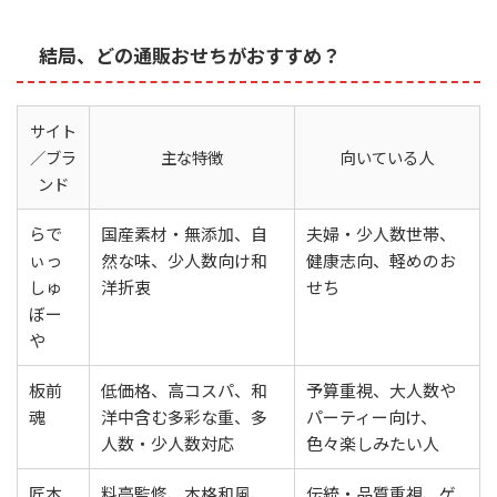
結局、どの通販おせちがおすすめ？
サイト
／ブラ
主な特徴
向いている人
ンド
らで
国産素材・無添加、自
夫婦・少人数世帯、
ぃっ
然な味、少人数向け和
健康志向、軽めのお
しゅ
洋折衷
せち
ぼー
や
板前
低価格、高コスパ、和
予算重視、大人数や
魂
洋中含む多彩な重、多
パーティー向け、
人数・少人数対応
色々楽しみたい人
匠本
料亭監修、本格和風、
伝統・品質重視、ゲ