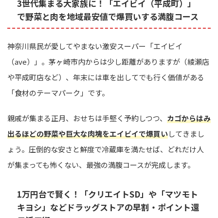
3世代集まる大家族に！「エイビイ（平成町）」
で野菜と肉を地域最安値で爆買いする満腹コース
神奈川県民が愛してやまない激安スーパー「エイビイ
（ave）」。茅ヶ崎市内からは少し距離がありますが（綾瀬店
や平成町店など）、年末には車を出してでも行く価値がある
「食材のテーマパーク」です。
親戚が集まる正月、おせちは手堅く予約しつつ、
カゴからはみ
出るほどの野菜や巨大な肉塊をエイビイで爆買い
してきまし
ょう。圧倒的な安さと鮮度で冷蔵庫を満たせば、どれだけ人
が集まっても怖くない、最強の満腹コースが完成します。
1万円台で賢く！「クリエイトSD」や「マツモト
キヨシ」などドラッグストアの早割・ポイント還