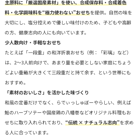
主原料に「厳選国産素材」を使い、合成保存料・合成着色
料・化学調味料を“極力使わない”おせち
を提供。自然の味を
大切にし、塩分控えめで優しい味付けのため、子どもや高齢
の方、健康志向の人にも向いています。
少人数向け・手軽なおせち
たとえば「一段重」の和洋折衷おせち（例：「彩璃」など）
は、2〜3人前向けで、あまり量を必要としない家庭にちょう
どよい――重箱が大きくて三段重だと持て余す、という世帯にも
おすすめ。
「素材のおいしさ」を活かした味づくり
和風の定番だけでなく、らでぃっしゅぼーやらしい、例えば
鮭のハーブソテーや国産鶏の八幡巻などオリジナル料理もお
せちに取り入れられており、
“伝統 × ナチュラル志向”
を求め
る人に合っています。