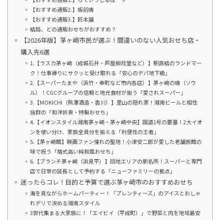
【おすすめ通販2.】板前魂
【おすすめ通販3.】匠本舗
結局、どの通販おせちがおすすめ？
【2026年版】茅ヶ崎市民が選ぶ！間違いのない人気おせち店・
購入先6選
1.【ラスカ茅ヶ崎（成城石井・芦屋柳月堂など）】駅直結のランドマー
ク！仕事帰りにサクッと受け取れる「安心のデパ地下級」
2.【スーパーたまや（浜竹・幸町など市内各店）】茅ヶ崎の魂（ソウ
ル）！CGCグループの信頼と地元食材が揃う「愛されスーパー」
3.【MOKICHI（熊澤酒造・香川）】里山の隠れ家！湘南ビールと相性
抜群の「和洋折衷・特製おせち」
4.【イオンスタイル湘南茅ヶ崎・茅ヶ崎中央】国道1号の要塞！2大イオ
ンを使い分け、家族全員分を揃える「利便性の王者」
5.【茅ヶ崎館】映画ファン憧れの聖地！小津安二郎が愛した老舗旅館の
味で祝う「格式高い純和風おせち」
6.【ブランチ茅ヶ崎（浜見平）】団地エリアの新名所！スーパーと専門
店で日常の延長として予約する「ニューファミリーの拠点」
迷ったらコレ！目的と予算で選ぶ茅ヶ崎市のおすすめおせち
海を見ながらホームパーティー！「プレンティーズ」のアイスとおしゃ
れデリで決める湘南スタイル
3世代集まる大家族に！「エイビイ（平成町）」で野菜と肉を地域最安