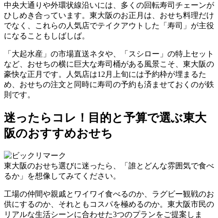
中央大通りや外環状線沿いには、多くの回転寿司チェーンが
ひしめき合っています。東大阪のお正月は、おせち料理だけ
でなく、これらの人気店でテイクアウトした「寿司」が主役
になることもしばしば。
「大起水産」の市場直送ネタや、「スシロー」の特上セット
など、
おせちの横に巨大な寿司桶がある風景
こそ、東大阪の
豪快な正月です。人気店は12月上旬には予約枠が埋まるた
め、おせちの注文と同時に寿司の予約も済ませておくのが鉄
則です。
迷ったらコレ！目的と予算で選ぶ東大
阪のおすすめおせち
東大阪のおせち選びに迷ったら、「誰とどんな雰囲気で食べ
るか」を想像してみてください。
工場の仲間や親戚とワイワイ食べるのか、ラグビー観戦のお
供にするのか、それともコスパを極めるのか。
東大阪市民の
リアルな生活シーンに合わせた3つのプラン
をご提案しま