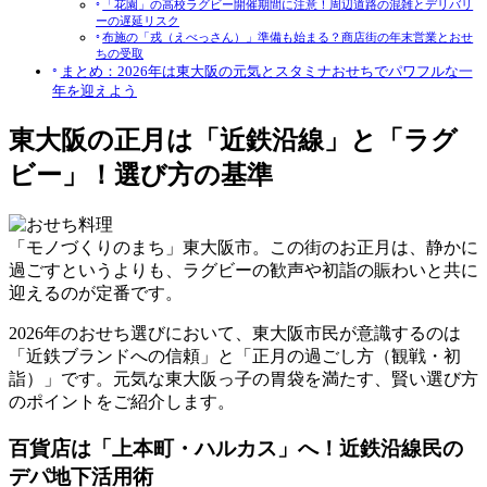
「花園」の高校ラグビー開催期間に注意！周辺道路の混雑とデリバリ
ーの遅延リスク
布施の「戎（えべっさん）」準備も始まる？商店街の年末営業とおせ
ちの受取
まとめ：2026年は東大阪の元気とスタミナおせちでパワフルな一
年を迎えよう
東大阪の正月は「近鉄沿線」と「ラグ
ビー」！選び方の基準
「モノづくりのまち」東大阪市。この街のお正月は、静かに
過ごすというよりも、ラグビーの歓声や初詣の賑わいと共に
迎えるのが定番です。
2026年のおせち選びにおいて、東大阪市民が意識するのは
「近鉄ブランドへの信頼」と「正月の過ごし方（観戦・初
詣）」
です。元気な東大阪っ子の胃袋を満たす、賢い選び方
のポイントをご紹介します。
百貨店は「上本町・ハルカス」へ！近鉄沿線民の
デパ地下活用術