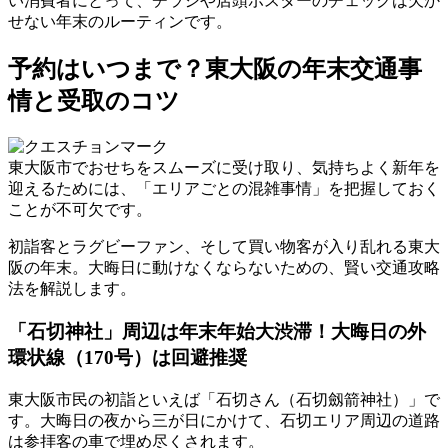
い消費者にとって、チラシや店頭ポスターのチェックは欠か
せない年末のルーティンです。
予約はいつまで？東大阪の年末交通事
情と受取のコツ
東大阪市でおせちをスムーズに受け取り、気持ちよく新年を
迎えるためには、「エリアごとの混雑事情」を把握しておく
ことが不可欠です。
初詣客とラグビーファン、そして買い物客が入り乱れる東大
阪の年末。大晦日に動けなくならないための、賢い交通攻略
法を解説します。
「石切神社」周辺は年末年始大渋滞！大晦日の外
環状線（170号）は回避推奨
東大阪市民の初詣といえば「石切さん（石切劔箭神社）」で
す。大晦日の夜から三が日にかけて、石切エリア周辺の道路
は参拝客の車で埋め尽くされます。