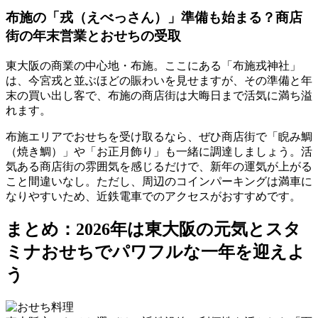
布施の「戎（えべっさん）」準備も始まる？商店
街の年末営業とおせちの受取
東大阪の商業の中心地・布施。ここにある「布施戎神社」
は、今宮戎と並ぶほどの賑わいを見せますが、その準備と年
末の買い出し客で、布施の商店街は大晦日まで活気に満ち溢
れます。
布施エリアでおせちを受け取るなら、ぜひ商店街で
「睨み鯛
（焼き鯛）」や「お正月飾り」も一緒に調達
しましょう。活
気ある商店街の雰囲気を感じるだけで、新年の運気が上がる
こと間違いなし。ただし、周辺のコインパーキングは満車に
なりやすいため、近鉄電車でのアクセスがおすすめです。
まとめ：2026年は東大阪の元気とスタ
ミナおせちでパワフルな一年を迎えよ
う