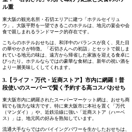
ル重
東大阪の観光名所・石切エリアに建つ「ホテルセイリュ
ウ」。大阪平野を一望できるこのホテルは、地元の宴会や会
食で親しまれるランドマーク的存在です。
こちらのホテルおせちは、和洋中のバランスが良く、見た目
の華やかさが特徴。
「石切さんへの初詣」とセットで親しま
れている地元の味
は、遠方から帰省した家族を迎える食卓に
ぴったり。ホテルならではの豪華な食材は、新年の祝い酒を
より一層美味しくしてくれます。
3.【ライフ・万代・近商ストア】市内に網羅！普
段使いのスーパーで賢く予約する高コスパおせち
東大阪市内に網羅されたスーパーマーケット網は、おせち商
戦でも強力な味方です。特に東大阪市に本社を置く「万代
（マンダイ）」や、近鉄沿線に強い「近商ストア（ハーベ
ス）」は、地元民の好みを熟知しています。
流通大手ならではのバイイングパワーを生かしたおせちは、