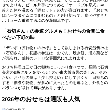
せちよりも、
ビール片手につまめる「オードブル形式」
や、
冷えた体を温める「鍋セット」の方が喜ばれます。「おせち
はハーフタイムにつまむもの」と割り切って、食べやすさと
ボリューム重視で選ぶのが花園流です。
「石切さん」の参道グルメも！おせちの合間に食
べたい下町の味
「デンボ（腫れ物）の神様」として親しまれる石切劔箭神社
（石切さん）。初詣の参道は、おでん、焼き餅、漢方薬など
が売られ、独特のレトロな雰囲気に包まれます。
おせち料理は三が日の朝晩にしっかり食べつつ、昼間は石切
参道のB級グルメを食べ歩くのが東大阪市民の楽しみ。その
ため、おせちの量は
「少し控えめ」にしておくか、日持ちの
する「佃煮や乾物」が多めに入ったもの
を選ぶと、外食との
バランスが取れて無駄がありません。
2026年のおせちは通販も人気