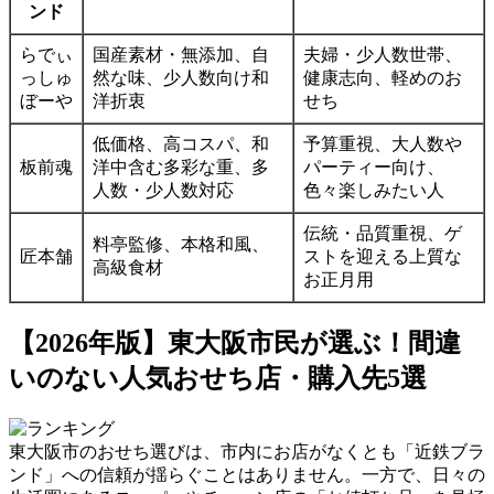
ンド
らでぃ
国産素材・無添加、自
夫婦・少人数世帯、
っしゅ
然な味、少人数向け和
健康志向、軽めのお
ぼーや
洋折衷
せち
低価格、高コスパ、和
予算重視、大人数や
板前魂
洋中含む多彩な重、多
パーティー向け、
人数・少人数対応
色々楽しみたい人
伝統・品質重視、ゲ
料亭監修、本格和風、
匠本舗
ストを迎える上質な
高級食材
お正月用
【2026年版】東大阪市民が選ぶ！間違
いのない人気おせち店・購入先5選
東大阪市のおせち選びは、市内にお店がなくとも「近鉄ブラ
ンド」への信頼が揺らぐことはありません。一方で、日々の