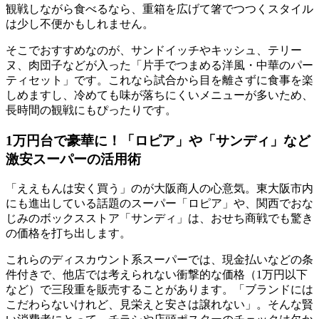
観戦しながら食べるなら、重箱を広げて箸でつつくスタイル
は少し不便かもしれません。
そこでおすすめなのが、サンドイッチやキッシュ、テリー
ヌ、肉団子などが入った
「片手でつまめる洋風・中華のパー
ティセット」
です。これなら試合から目を離さずに食事を楽
しめますし、冷めても味が落ちにくいメニューが多いため、
長時間の観戦にもぴったりです。
1万円台で豪華に！「ロピア」や「サンディ」など
激安スーパーの活用術
「ええもんは安く買う」のが大阪商人の心意気。東大阪市内
にも進出している話題のスーパー「ロピア」や、関西でおな
じみのボックスストア「サンディ」は、おせち商戦でも驚き
の価格を打ち出します。
これらのディスカウント系スーパーでは、現金払いなどの条
件付きで、他店では考えられない
衝撃的な価格（1万円以下
など）で三段重を販売
することがあります。「ブランドには
こだわらないけれど、見栄えと安さは譲れない」。そんな賢