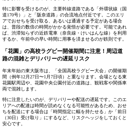
特に影響を受けるのが、主要幹線道路である「外環状線（国
道170号）」と「阪奈道路」の合流地点付近です。このエリ
アでおせちを受け取る、あるいは通過する予定がある場合
は、
普段の数倍の時間がかかる覚悟
が必要です。可能であれ
ば、渋滞知らずの近鉄電車（奈良線・けいはんな線）を利用
するか、午前中の早い時間に用事を済ませるのが鉄則です。
「花園」の高校ラグビー開催期間に注意！周辺道
路の混雑とデリバリーの遅延リスク
年末年始の東大阪市は、「全国高校ラグビー大会」の開催期
間（例年12月27日〜1月7日頃）と重なります。会場となる東
花園駅周辺や、花園中央公園付近の道路は、観戦客や関係車
両で混雑します。
特に注意したいのが、デリバリーや配送の遅延です。このエ
リアへの配達は時間が読めなくなる可能性があるため、おせ
ちを配送にする場合は
「時間指定に幅を持たせる」か「前日
（30日）受け取り」にする
など、リスクヘッジをしておくと
安心です。