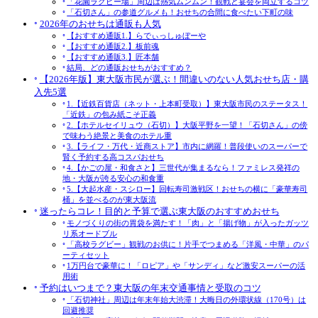
「花園ラグビー場」周辺は熱気ムンムン！観戦と宴会を両立するコツ
「石切さん」の参道グルメも！おせちの合間に食べたい下町の味
2026年のおせちは通販も人気
【おすすめ通販1.】らでぃっしゅぼーや
【おすすめ通販2.】板前魂
【おすすめ通販3.】匠本舗
結局、どの通販おせちがおすすめ？
【2026年版】東大阪市民が選ぶ！間違いのない人気おせち店・購
入先5選
1.【近鉄百貨店（ネット・上本町受取）】東大阪市民のステータス！
「近鉄」の包み紙こそ正義
2.【ホテルセイリュウ（石切）】大阪平野を一望！「石切さん」の傍
で味わう絶景と美食のホテル重
3.【ライフ・万代・近商ストア】市内に網羅！普段使いのスーパーで
賢く予約する高コスパおせち
4.【かごの屋・和食さと】三世代が集まるなら！ファミレス発祥の
地・大阪が誇る安心の和食重
5.【大起水産・スシロー】回転寿司激戦区！おせちの横に「豪華寿司
桶」を並べるのが東大阪流
迷ったらコレ！目的と予算で選ぶ東大阪のおすすめおせち
モノづくりの街の胃袋を満たす！「肉」と「揚げ物」が入ったガッツ
リ系オードブル
「高校ラグビー」観戦のお供に！片手でつまめる「洋風・中華」のパ
ーティセット
1万円台で豪華に！「ロピア」や「サンディ」など激安スーパーの活
用術
予約はいつまで？東大阪の年末交通事情と受取のコツ
「石切神社」周辺は年末年始大渋滞！大晦日の外環状線（170号）は
回避推奨