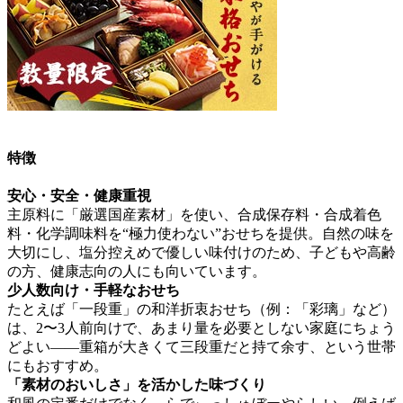
特徴
安心・安全・健康重視
主原料に「厳選国産素材」を使い、合成保存料・合成着色
料・化学調味料を“極力使わない”おせち
を提供。自然の味を
大切にし、塩分控えめで優しい味付けのため、子どもや高齢
の方、健康志向の人にも向いています。
少人数向け・手軽なおせち
たとえば「一段重」の和洋折衷おせち（例：「彩璃」など）
は、2〜3人前向けで、あまり量を必要としない家庭にちょう
どよい――重箱が大きくて三段重だと持て余す、という世帯
にもおすすめ。
「素材のおいしさ」を活かした味づくり