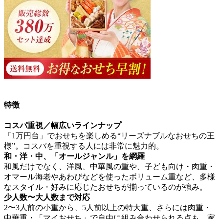
特徴
コスパ重視／幅広いラインナップ
「1万円台」でおせちを楽しめる“リーズナブルなおせちの王
様”。
コスパを重視する人には非常に魅力的。
和・洋・中、「オールジャンル」を網羅
和風だけでなく、洋風、中華風の重や、子ども向け・肉重・
オマール海老やあわびなどを使ったボリューム重など、多様
なスタイル・好みに応じたおせちが揃っているのが強み。
少人数〜大人数まで対応
2〜3人前の小重から、5人前以上の特大重、さらには肉重・
中華重・「マイおせち」で自由に組み合わせられる点も。家