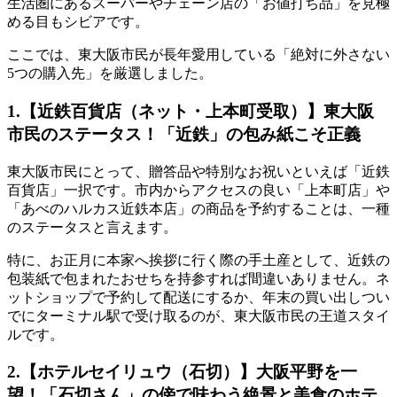
生活圏にあるスーパーやチェーン店の「お値打ち品」を見極
める目もシビアです。
ここでは、東大阪市民が長年愛用している
「絶対に外さない
5つの購入先」
を厳選しました。
1.【近鉄百貨店（ネット・上本町受取）】東大阪
市民のステータス！「近鉄」の包み紙こそ正義
東大阪市民にとって、贈答品や特別なお祝いといえば「近鉄
百貨店」一択です。市内からアクセスの良い「上本町店」や
「あべのハルカス近鉄本店」の商品を予約することは、一種
のステータスと言えます。
特に、お正月に本家へ挨拶に行く際の手土産として、
近鉄の
包装紙で包まれたおせち
を持参すれば間違いありません。ネ
ットショップで予約して配送にするか、年末の買い出しつい
でにターミナル駅で受け取るのが、東大阪市民の王道スタイ
ルです。
2.【ホテルセイリュウ（石切）】大阪平野を一
望！「石切さん」の傍で味わう絶景と美食のホテ