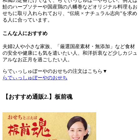
和風の定番だけでなく、らでぃっしゅぼーやらしい、例えば
鮭のハーブソテーや国産鶏の八幡巻などオリジナル料理もお
せちに取り入れられており、
“伝統 × ナチュラル志向”
を求め
る人に合っています。
こんな人におすすめ
夫婦2人や小さな家族、「厳選国産素材・無添加」など食材
の安全や健康にも気を遣いたい人、和洋折衷など少しカジュ
アルなお正月を過ごしたい人。
らでぃっしゅぼーやのおせちの注文はこちら▼
らでぃっしゅぼーやのおせち
【おすすめ通販2.】板前魂