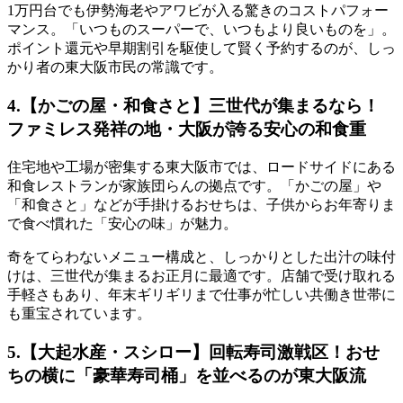
1万円台でも伊勢海老やアワビが入る驚きのコストパフォー
マンス
。「いつものスーパーで、いつもより良いものを」。
ポイント還元や早期割引を駆使して賢く予約するのが、しっ
かり者の東大阪市民の常識です。
4.【かごの屋・和食さと】三世代が集まるなら！
ファミレス発祥の地・大阪が誇る安心の和食重
住宅地や工場が密集する東大阪市では、ロードサイドにある
和食レストランが家族団らんの拠点です。「かごの屋」や
「和食さと」などが手掛けるおせちは、
子供からお年寄りま
で食べ慣れた「安心の味」
が魅力。
奇をてらわないメニュー構成と、しっかりとした出汁の味付
けは、三世代が集まるお正月に最適です。店舗で受け取れる
手軽さもあり、年末ギリギリまで仕事が忙しい共働き世帯に
も重宝されています。
5.【大起水産・スシロー】回転寿司激戦区！おせ
ちの横に「豪華寿司桶」を並べるのが東大阪流