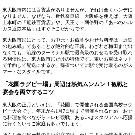
東大阪市内には百貨店がありませんが、それは全くハンデに
なりません。なぜなら、近鉄奈良線・大阪線を使えば、大阪
上本町の「近鉄百貨店」や、天王寺・阿倍野の「あべのハル
カス近鉄本店」はすぐそこだからです。
東大阪市民にとって、お中元・お歳暮やおせち料理は
「近鉄
の包み紙」であることが絶対的な正義
。わざわざ梅田まで出
なくても、沿線のターミナル駅で最高級のおせちを受け取れ
る利便性は、東大阪市民だけの特権です。重いお重はネット
で予約して配送にするか、帰省ついでに駅で受け取るのがス
マートなスタイルです。
「花園ラグビー場」周辺は熱気ムンムン！観戦と
宴会を両立するコツ
東大阪の正月といえば、「花園」で開催される全国高校ラグ
ビー大会です。年末から1月7日頃まで開催されるため、おせ
ち料理を食べながらテレビ観戦、あるいはスタジアムへ応援
に行くというご家庭も多いでしょう。
そんなラグビー熱の高い家庭では、かしこまった懐石風のお