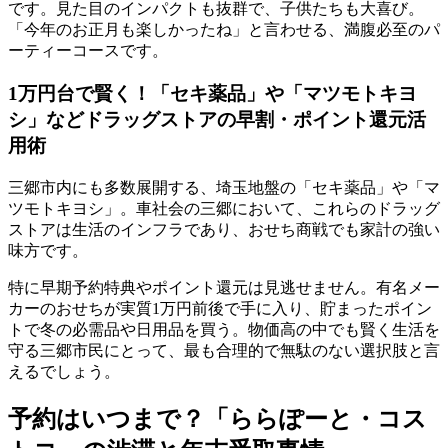
です。見た目のインパクトも抜群で、子供たちも大喜び。
「今年のお正月も楽しかったね」と言わせる、満腹必至のパ
ーティーコースです。
1万円台で賢く！「セキ薬品」や「マツモトキヨ
シ」などドラッグストアの早割・ポイント還元活
用術
三郷市内にも多数展開する、埼玉地盤の「セキ薬品」や「マ
ツモトキヨシ」。車社会の三郷において、これらのドラッグ
ストアは生活のインフラであり、おせち商戦でも家計の強い
味方です。
特に早期予約特典やポイント還元は見逃せません。
有名メー
カーのおせちが実質1万円前後で手に入り、貯まったポイン
トで冬の必需品や日用品を買う
。物価高の中でも賢く生活を
守る三郷市民にとって、最も合理的で無駄のない選択肢と言
えるでしょう。
予約はいつまで？「ららぽーと・コス