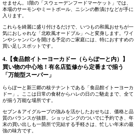
せません。1階の「スウェーデンフードマーケット」では、
本場のサーモンやミートボール、ニシンの酢漬けなどが手に
入ります。
これらを綺麗に盛り付けるだけで、いつもの和風おせちが
一
気におしゃれな「北欧風オードブル」へと変身
します。ワイ
ンやシャンパンを開ける予定のご家庭には、特におすすめの
買い足しスポットです。
4.【食品館イトーヨーカドー（ららぽーと内）】
買い物の中心地！有名店監修から定番まで揃う
「万能型スーパー」
ららぽーと新三郷の核テナントである「食品館イトーヨーカ
ドー」。ここは日常の食材からハレの日のご馳走まで、全て
が揃う万能な場所です。
セブン＆アイグループの強みを活かしたおせちは、価格と品
質のバランスが抜群。
ショッピングのついでに予約でき、年
末の買い出しも一箇所で完結する手軽さ
は、忙しい年末の最
強の味方です。