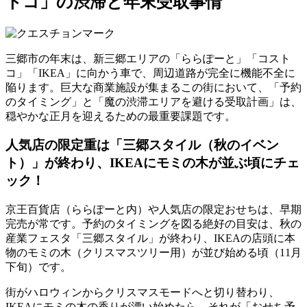
トコ」の渋滞と年末受取事情
三郷市の年末は、新三郷エリアの「ららぽーと」「コスト
コ」「IKEA」に向かう車で、周辺道路が完全に機能不全に
陥ります。巨大な商業施設が集まるこの街において、
「予約
のタイミング」と「魔の渋滞エリアを避ける受取計画」
は、
穏やかな正月を迎えるための最重要課題です。
人気店の限定重は「三郷スタイル（秋のイベン
ト）」が終わり、IKEAにモミの木が並ぶ頃にチェ
ック！
京王百貨店（ららぽーと内）や人気店の限定おせちは、早期
完売が常です。予約のタイミングを図る絶好の目安は、秋の
産業フェスタ
「三郷スタイル」が終わり、IKEAの店頭に本
物のモミの木（クリスマスツリー用）が並び始める頃（11月
下旬）
です。
街がハロウィンからクリスマスモードへと切り替わり、
IKEAにモミの木の香りが漂い始めたら、それが「おせち予