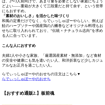
は、2〜3人前向けで、あまり量を必要としない家庭にちょう
どよい――重箱が大きくて三段重だと持て余す、という世帯
にもおすすめ。
「素材のおいしさ」を活かした味づくり
和風の定番だけでなく、らでぃっしゅぼーやらしい、例えば
鮭のハーブソテーや国産鶏の八幡巻などオリジナル料理もお
せちに取り入れられており、
“伝統 × ナチュラル志向”
を求め
る人に合っています。
こんな人におすすめ
夫婦2人や小さな家族、「厳選国産素材・無添加」など食材
の安全や健康にも気を遣いたい人、和洋折衷など少しカジュ
アルなお正月を過ごしたい人。
らでぃっしゅぼーやのおせちの注文はこちら▼
らでぃっしゅぼーやのおせち
【おすすめ通販2.】板前魂