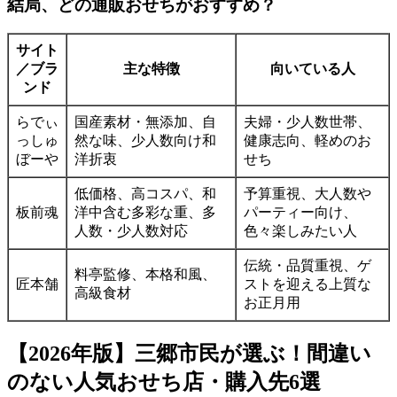
結局、どの通販おせちがおすすめ？
サイト
／ブラ
主な特徴
向いている人
ンド
らでぃ
国産素材・無添加、自
夫婦・少人数世帯、
っしゅ
然な味、少人数向け和
健康志向、軽めのお
ぼーや
洋折衷
せち
低価格、高コスパ、和
予算重視、大人数や
板前魂
洋中含む多彩な重、多
パーティー向け、
人数・少人数対応
色々楽しみたい人
伝統・品質重視、ゲ
料亭監修、本格和風、
匠本舗
ストを迎える上質な
高級食材
お正月用
【2026年版】三郷市民が選ぶ！間違い
のない人気おせち店・購入先6選