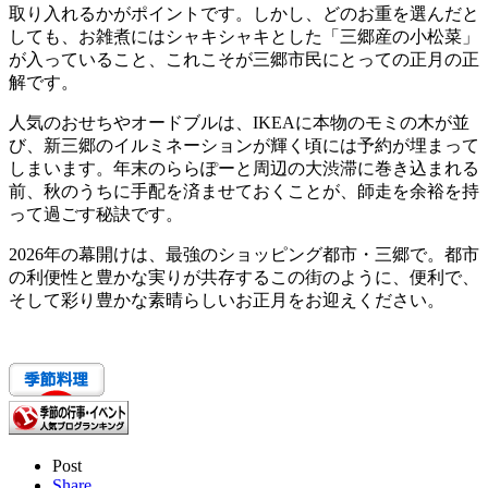
取り入れるかがポイントです。しかし、どのお重を選んだと
しても、お雑煮には
シャキシャキとした「三郷産の小松菜」
が入っていること
、これこそが三郷市民にとっての正月の正
解です。
人気のおせちやオードブルは、IKEAに本物のモミの木が並
び、新三郷のイルミネーションが輝く頃には予約が埋まって
しまいます。
年末のららぽーと周辺の大渋滞に巻き込まれる
前、秋のうちに手配を済ませておくこと
が、師走を余裕を持
って過ごす秘訣です。
2026年の幕開けは、最強のショッピング都市・三郷で。都市
の利便性と豊かな実りが共存するこの街のように、
便利で、
そして彩り豊かな素晴らしいお正月
をお迎えください。
Post
Share