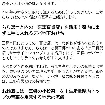
の高い正月準備の鍵となります。
2026年の新春を失敗なく迎えるために知っておきたい、三郷
ならではの3つの選び方基準をご紹介します。
ららぽーと内の「京王百貨店」を活用！都内に出
ずに手に入れるデパ地下おせち
三郷市民にとっての「百貨店」は、わざわざ都内へ出向くも
のではありません。ららぽーと新三郷の中にある「京王百貨
店（サテライトショップ）」を活用すれば、新宿のデパート
と同じクオリティのおせちが手に入ります。
カタログ予約を利用すれば、
有名料亭やホテルの豪華なお重
を、買い物のついでに地元で受け取る
ことができます。都心
の人混みを回避しながら、デパ地下級の味を確保できるの
は、三郷市民だけの特権です。
お雑煮には「三郷の小松菜」を！生産量県内トッ
プの青菜を用意する地元の流儀