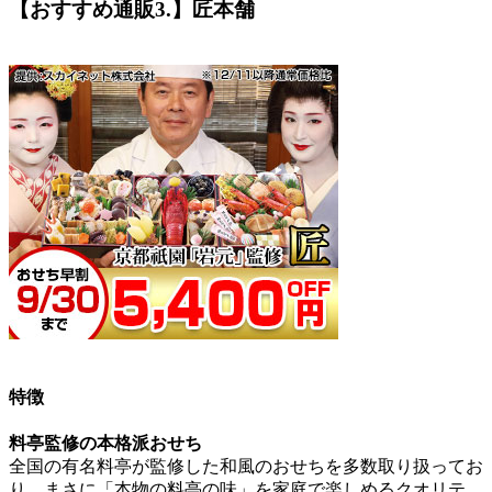
【おすすめ通販3.】匠本舗
特徴
料亭監修の本格派おせち
全国の有名料亭が監修した和風のおせちを多数取り扱ってお
り、
まさに「本物の料亭の味」を家庭で楽しめるクオリテ