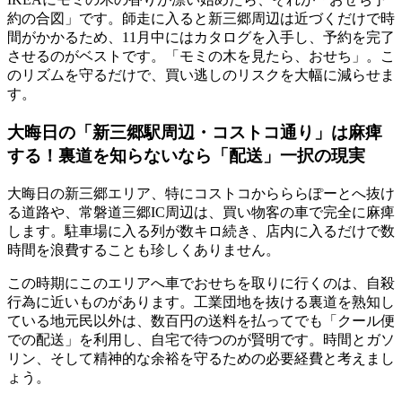
約の合図」です。師走に入ると新三郷周辺は近づくだけで時
間がかかるため、11月中にはカタログを入手し、予約を完了
させるのがベストです。「モミの木を見たら、おせち」。こ
のリズムを守るだけで、買い逃しのリスクを大幅に減らせま
す。
大晦日の「新三郷駅周辺・コストコ通り」は麻痺
する！裏道を知らないなら「配送」一択の現実
大晦日の新三郷エリア、特にコストコからららぽーとへ抜け
る道路や、常磐道三郷IC周辺は、買い物客の車で完全に麻痺
します。
駐車場に入る列が数キロ続き、店内に入るだけで数
時間を浪費する
ことも珍しくありません。
この時期にこのエリアへ車でおせちを取りに行くのは、自殺
行為に近いものがあります。工業団地を抜ける裏道を熟知し
ている地元民以外は、数百円の送料を払ってでも「クール便
での配送」を利用し、自宅で待つのが賢明です。時間とガソ
リン、そして精神的な余裕を守るための必要経費と考えまし
ょう。