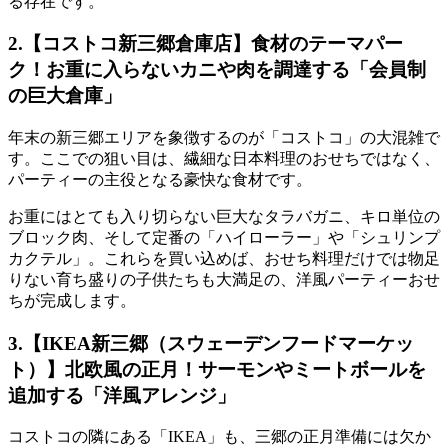
る存在です。
2.【コストコ新三郷倉庫店】食材のテーマパー
ク！お重に入らないカニや肉を調達する「会員制
の巨大倉庫」
年末の新三郷エリアを象徴するのが「コストコ」の大混雑で
す。ここでの狙い目は、繊細な日本料理のおせちではなく、
パーティーの主役となる豪快な食材です。
お重にはとても入り切らない
巨大なタラバガニ、キロ単位の
ブロック肉、そして定番の「ハイローラー」や「シュリンプ
カクテル」
。これらを買い込めば、おせち料理だけでは物足
りない育ち盛りの子供たちも大満足の、洋風パーティーおせ
ちが完成します。
3.【IKEA新三郷（スウェーデンフードマーケッ
ト）】北欧風の正月！サーモンやミートボールを
追加する「洋風アレンジ」
コストコの隣にある「IKEA」も、三郷の正月準備には欠か