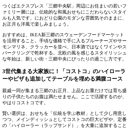
つくばエクスプレス「三郷中央駅」周辺にお住まいの若いフ
ァミリー層には、伝統的な和風おせちにこだわらないスタイ
ルも人気です。におどり公園のモダンな雰囲気そのままに、
お正月も洋風で楽しみましょう。
おすすめは、IKEA新三郷のスウェーデンフードマーケット
を活用すること。手頃な価格で手に入る
ブルーチーズやサー
モンマリネ、クラッカーを並べ、日本酒ではなくワインやス
パークリングで乾杯
する。北欧の風を感じるスタイリッシュ
な年始は、新しい街・三郷中央にぴったりの過ごし方です。
3世代集まる大家族に！「コストコ」のハイローラ
ーやピザも追加してテーブルを埋める満腹コース
親戚一同が集まる三郷のお正月、上品なお重だけでは育ち盛
りの子供たちのお腹は満たせません。ここで活躍するのが、
やはりコストコです。
賢い選択は、おせちを「伝統を学ぶ教材」として少し用意し
つつ、メインディッシュとして
コストコの巨大ピザや、定番
の「ハイローラー（ラップサンド）」を大量に追加する
こと