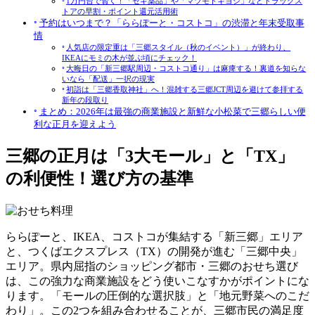
1万円台で賢く！「セキ薬品」や「マツモトキヨシ」などドラッグス
トアの早割・ポイント還元活用術
予約はいつまで？「ららぽーと・コストコ」の渋滞と年末受取事
情
人気店の限定重は「三郷スタイル（秋のイベント）」が終わり、
IKEAにモミの木が並ぶ頃にチェック！
大晦日の「新三郷駅周辺・コストコ通り」は麻痺する！裏道を知らな
いなら「配送」一択の現実
初詣は「三郷香取神社」へ！混雑する三郷JCT周辺を避けて参拝する
新年の段取り
まとめ：2026年は最強の商業施設と新鮮な小松菜で三郷らしい便
利な正月を迎えよう
三郷の正月は「3大モール」と「TX」
の利便性！選び方の基準
ららぽーと、IKEA、コストコが集結する「新三郷」エリア
と、つくばエクスプレス（TX）の開発が進む「三郷中央」
エリア。県内屈指のショッピング都市・三郷のおせち選び
は、この強力な商業施設をどう使いこなすかがポイントにな
ります。
「モールの圧倒的な選択肢」と「地元野菜へのこだ
わり」
。この2つを組み合わせることが、三郷市民の満足度