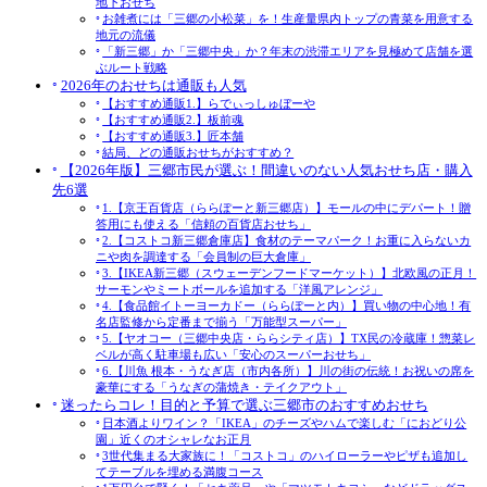
地下おせち
お雑煮には「三郷の小松菜」を！生産量県内トップの青菜を用意する
地元の流儀
「新三郷」か「三郷中央」か？年末の渋滞エリアを見極めて店舗を選
ぶルート戦略
2026年のおせちは通販も人気
【おすすめ通販1.】らでぃっしゅぼーや
【おすすめ通販2.】板前魂
【おすすめ通販3.】匠本舗
結局、どの通販おせちがおすすめ？
【2026年版】三郷市民が選ぶ！間違いのない人気おせち店・購入
先6選
1.【京王百貨店（ららぽーと新三郷店）】モールの中にデパート！贈
答用にも使える「信頼の百貨店おせち」
2.【コストコ新三郷倉庫店】食材のテーマパーク！お重に入らないカ
ニや肉を調達する「会員制の巨大倉庫」
3.【IKEA新三郷（スウェーデンフードマーケット）】北欧風の正月！
サーモンやミートボールを追加する「洋風アレンジ」
4.【食品館イトーヨーカドー（ららぽーと内）】買い物の中心地！有
名店監修から定番まで揃う「万能型スーパー」
5.【ヤオコー（三郷中央店・ららシティ店）】TX民の冷蔵庫！惣菜レ
ベルが高く駐車場も広い「安心のスーパーおせち」
6.【川魚 根本・うなぎ店（市内各所）】川の街の伝統！お祝いの席を
豪華にする「うなぎの蒲焼き・テイクアウト」
迷ったらコレ！目的と予算で選ぶ三郷市のおすすめおせち
日本酒よりワイン？「IKEA」のチーズやハムで楽しむ「におどり公
園」近くのオシャレなお正月
3世代集まる大家族に！「コストコ」のハイローラーやピザも追加し
てテーブルを埋める満腹コース