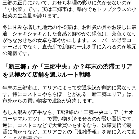
三郷の正月において、おせち料理の彩りに欠かせないのが
「小松菜」です。実は三郷市は、県内でもトップクラスの小
松菜の生産量を誇ります。
冬に甘みを増した地元の小松菜は、お雑煮の具やお浸しに最
適。
シャキシャキとした食感と鮮やかな緑色は、茶色くなり
がちなおせちの食卓を華やか
にします。スーパーの野菜コー
ナーだけでなく、直売所で新鮮な一束を手に入れるのが地元
の流儀です。
「新三郷」か「三郷中央」か？年末の渋滞エリア
を見極めて店舗を選ぶルート戦略
年末の三郷市は、エリアによって交通状況が劇的に異なりま
す。特にコストコやららぽーとがある「新三郷エリア」は、
市外からの買い物客で道路が麻痺します。
もし人混みが苦手なら、TX沿線の
「三郷中央エリア（ヤオ
コーやマルエツ）」で買い物を済ませるのが賢い選択
です。
逆に、コストコなどで大量買いをするなら、渋滞覚悟で朝一
番に向かうなど、エリアごとの「混雑予報」を頭に入れて動
くことが重要です。