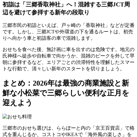
初詣は「三郷香取神社」へ！混雑する三郷JCT周
辺を避けて参拝する新年の段取り
三郷市民の初詣といえば、戸ヶ崎の「香取神社」などが定番
です。しかし、三郷JCTや外環道の下を通るルートは、初売
りへ向かう車と初詣客の車で混雑します。
おせちを食べた後、無計画に車を出すのは危険です。
地元の
氏神様へ徒歩や自転車で向かうか、混雑のピークを外して早
朝に参拝する
など、エリアごとの渋滞特性を理解したスマー
トな行動で、清々しい新年のスタートを切りましょう。
まとめ：2026年は最強の商業施設と新
鮮な小松菜で三郷らしい便利な正月を
迎えよう
三郷市のおせち選びは、ららぽーと内の「京王百貨店」で格
式を重んじるか、コストコやIKEAで「海外風の楽しさ」を