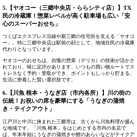
5.【ヤオコー（三郷中央店・ららシティ店）】TX
民の冷蔵庫！惣菜レベルが高く駐車場も広い「安
心のスーパーおせち」
つくばエクスプレス沿線や新三郷の住宅街を支える「ヤオコ
ー」。特に三郷中央店は駅前の顔として、地域住民の冷蔵庫
代わりとなっています。
ヤオコーのおせちは、自慢の惣菜（デリカ）の技術が活かさ
れており、味に定評があります。
いつもの買い物ルートでス
トレスなく予約・受取ができ、ポイントもしっかり貯まる
。
生活に密着した賢い選択肢です。
6.【川魚 根本・うなぎ店（市内各所）】川の街の
伝統！お祝いの席を豪華にする「うなぎの蒲焼
き・テイクアウト」
江戸川と中川に挟まれた三郷市は、古くから川魚料理が盛ん
な地域です。「川魚 根本」をはじめとする市内の名店で
は、年末年始にうなぎの蒲焼きや鯉のあらいなどがテイクア