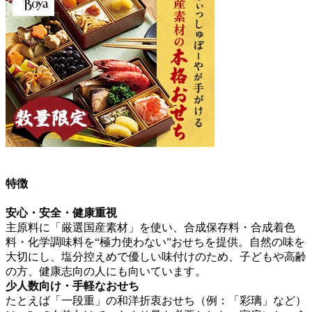
特徴
安心・安全・健康重視
主原料に「厳選国産素材」を使い、合成保存料・合成着色
料・化学調味料を“極力使わない”おせち
を提供。自然の味を
大切にし、塩分控えめで優しい味付けのため、子どもや高齢
の方、健康志向の人にも向いています。
少人数向け・手軽なおせち
たとえば「一段重」の和洋折衷おせち（例：「彩璃」など）