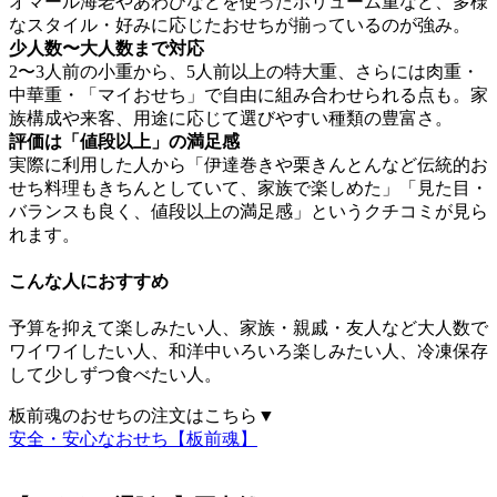
オマール海老やあわびなどを使ったボリューム重など、多様
なスタイル・好みに応じたおせちが揃っているのが強み。
少人数〜大人数まで対応
2〜3人前の小重から、5人前以上の特大重、さらには肉重・
中華重・「マイおせち」で自由に組み合わせられる点も。家
族構成や来客、用途に応じて選びやすい種類の豊富さ。
評価は「値段以上」の満足感
実際に利用した人から「伊達巻きや栗きんとんなど伝統的お
せち料理もきちんとしていて、家族で楽しめた」「見た目・
バランスも良く、値段以上の満足感」というクチコミが見ら
れます。
こんな人におすすめ
予算を抑えて楽しみたい人、家族・親戚・友人など大人数で
ワイワイしたい人、和洋中いろいろ楽しみたい人、冷凍保存
して少しずつ食べたい人。
板前魂のおせちの注文はこちら▼
安全・安心なおせち【板前魂】