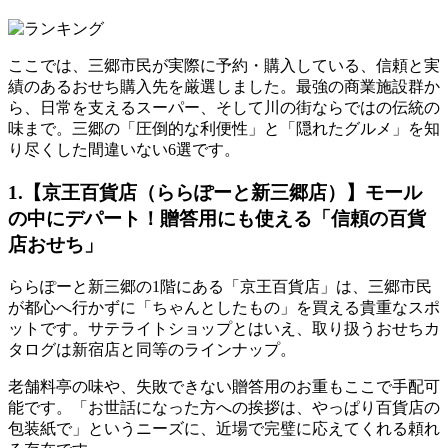
ここでは、三郷市民が実際に予約・購入している、信頼と実
績のあるおせち購入先を厳選しました。最強の商業施設群か
ら、日常を支えるスーパー、そして川の街ならではの伝統の
味まで。
三郷の「圧倒的な利便性」と「隠れたグルメ」を知
り尽くした間違いない6選
です。
1.【京王百貨店（ららぽーと新三郷店）】モール
の中にデパート！贈答用にも使える「信頼の百貨
店おせち」
ららぽーと新三郷の1階にある「京王百貨店」は、三郷市民
が都心へ行かずに「ちゃんとしたもの」を買える貴重なスポ
ットです。サテライトショップとはいえ、取り扱うおせちカ
タログは新宿店と同等のラインナップ。
老舗料亭の味や、失敗できない贈答用のお重もここで手配可
能です。
「お世話になった方への挨拶は、やっぱり百貨店の
包装紙で」
というニーズに、近場で完璧に応えてくれる頼れ