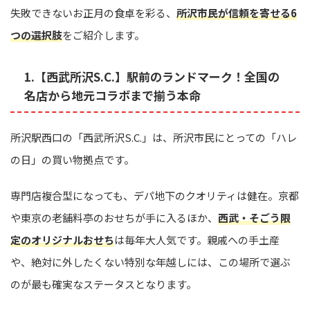
失敗できないお正月の食卓を彩る、
所沢市民が信頼を寄せる6
つの選択肢
をご紹介します。
1.【西武所沢S.C.】駅前のランドマーク！全国の
名店から地元コラボまで揃う本命
所沢駅西口の「西武所沢S.C.」は、所沢市民にとっての「ハレ
の日」の買い物拠点です。
専門店複合型になっても、デパ地下のクオリティは健在。京都
や東京の老舗料亭のおせちが手に入るほか、
西武・そごう限
定のオリジナルおせち
は毎年大人気です。親戚への手土産
や、絶対に外したくない特別な年越しには、この場所で選ぶ
のが最も確実なステータスとなります。