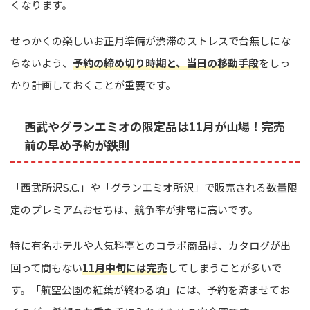
くなります。
せっかくの楽しいお正月準備が渋滞のストレスで台無しにな
らないよう、
予約の締め切り時期と、当日の移動手段
をしっ
かり計画しておくことが重要です。
西武やグランエミオの限定品は11月が山場！完売
前の早め予約が鉄則
「西武所沢S.C.」や「グランエミオ所沢」で販売される数量限
定のプレミアムおせちは、競争率が非常に高いです。
特に有名ホテルや人気料亭とのコラボ商品は、カタログが出
回って間もない
11月中旬には完売
してしまうことが多いで
す。「航空公園の紅葉が終わる頃」には、予約を済ませてお