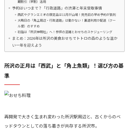
期割引（早割）活用
予約はいつまで？「行政道路」の渋滞と年末受取事情
西武やグランエミオの限定品は11月が山場！完売前の早め予約が鉄則
大晦日の「角上周辺・行政道路」は動かない！裏道利用か配送（クー
ル便）のすすめ
初詣は「所沢神明社」へ！参拝の混雑とおせちのスケジューリング
まとめ：2026年は所沢の美食おせちでトトロの森のような温か
い一年を迎えよう
所沢の正月は「西武」と「角上魚類」！選び方の基
準
再開発で大きく生まれ変わった所沢駅周辺と、古くからのベ
ッドタウンとしての落ち着きが共存する所沢市。