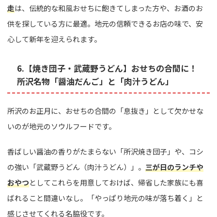
走
は、伝統的な和風おせちに飽きてしまった方や、お酒のお
供を探している方に最適。地元の信頼できるお店の味で、安
心して新年を迎えられます。
6.【焼き団子・武蔵野うどん】おせちの合間に！
所沢名物「醤油だんご」と「肉汁うどん」
所沢のお正月に、おせちの合間の「息抜き」として欠かせな
いのが地元のソウルフードです。
香ばしい醤油の香りがたまらない「所沢焼き団子」や、コシ
の強い「武蔵野うどん（肉汁うどん）」。
三が日のランチや
おやつ
としてこれらを用意しておけば、帰省した家族にも喜
ばれること間違いなし。「やっぱり地元の味が落ち着く」と
感じさせてくれる名脇役です。