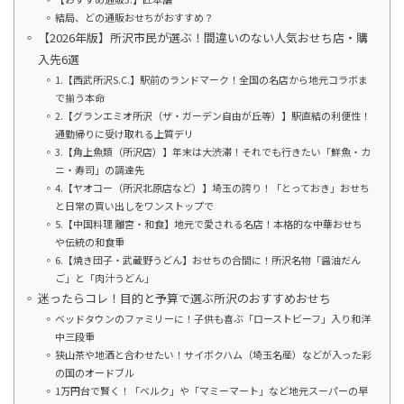
結局、どの通販おせちがおすすめ？
【2026年版】所沢市民が選ぶ！間違いのない人気おせち店・購
入先6選
1.【西武所沢S.C.】駅前のランドマーク！全国の名店から地元コラボま
で揃う本命
2.【グランエミオ所沢（ザ・ガーデン自由が丘等）】駅直結の利便性！
通勤帰りに受け取れる上質デリ
3.【角上魚類（所沢店）】年末は大渋滞！それでも行きたい「鮮魚・カ
ニ・寿司」の調達先
4.【ヤオコー（所沢北原店など）】埼玉の誇り！「とっておき」おせち
と日常の買い出しをワンストップで
5.【中国料理 離宮・和食】地元で愛される名店！本格的な中華おせち
や伝統の和食重
6.【焼き団子・武蔵野うどん】おせちの合間に！所沢名物「醤油だん
ご」と「肉汁うどん」
迷ったらコレ！目的と予算で選ぶ所沢のおすすめおせち
ベッドタウンのファミリーに！子供も喜ぶ「ローストビーフ」入り和洋
中三段重
狭山茶や地酒と合わせたい！サイボクハム（埼玉名産）などが入った彩
の国のオードブル
1万円台で賢く！「ベルク」や「マミーマート」など地元スーパーの早