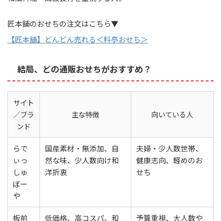
匠本舗のおせちの注文はこちら▼
【匠本舗】どんどん売れる＜料亭おせち＞
結局、どの通販おせちがおすすめ？
サイト
／ブラ
主な特徴
向いている人
ンド
らで
国産素材・無添加、自
夫婦・少人数世帯、
ぃっ
然な味、少人数向け和
健康志向、軽めのお
しゅ
洋折衷
せち
ぼー
や
板前
低価格、高コスパ、和
予算重視、大人数や