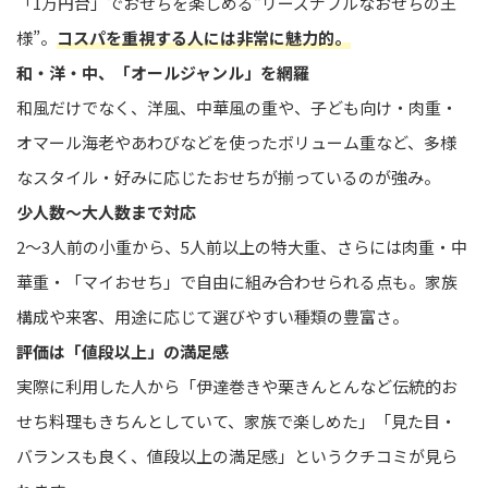
「1万円台」でおせちを楽しめる“リーズナブルなおせちの王
様”。
コスパを重視する人には非常に魅力的。
和・洋・中、「オールジャンル」を網羅
和風だけでなく、洋風、中華風の重や、子ども向け・肉重・
オマール海老やあわびなどを使ったボリューム重など、多様
なスタイル・好みに応じたおせちが揃っているのが強み。
少人数〜大人数まで対応
2〜3人前の小重から、5人前以上の特大重、さらには肉重・中
華重・「マイおせち」で自由に組み合わせられる点も。家族
構成や来客、用途に応じて選びやすい種類の豊富さ。
評価は「値段以上」の満足感
実際に利用した人から「伊達巻きや栗きんとんなど伝統的お
せち料理もきちんとしていて、家族で楽しめた」「見た目・
バランスも良く、値段以上の満足感」というクチコミが見ら