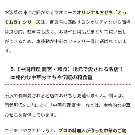
お惣菜の味に定評があるヤオコーの
オリジナルおせち「とっ
ておき」シリーズ
は、百貨店に匹敵するクオリティながら価格
は良心的。駐車場も広く、お酒や日用品とまとめて買い出し
ができるため、車移動が中心のファミリー層に選ばれていま
す。
5.【中国料理 離宮・和食】地元で愛される名店！
本格的な中華おせちや伝統の和食重
所沢で長年愛される名店のおせちも見逃せません。例えば、
西武所沢S.C.内にある「中国料理 離宮」などは、本格的な中華
おせちを提供しています。
エビチリやフカヒレなど、
プロの料理人が作った中華のご馳