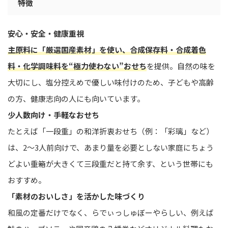
特徴
安心・安全・健康重視
主原料に「厳選国産素材」を使い、合成保存料・合成着色
料・化学調味料を“極力使わない”おせち
を提供。自然の味を
大切にし、塩分控えめで優しい味付けのため、子どもや高齢
の方、健康志向の人にも向いています。
少人数向け・手軽なおせち
たとえば「一段重」の和洋折衷おせち（例：「彩璃」など）
は、2〜3人前向けで、あまり量を必要としない家庭にちょう
どよい――重箱が大きくて三段重だと持て余す、という世帯にも
おすすめ。
「素材のおいしさ」を活かした味づくり
和風の定番だけでなく、らでぃっしゅぼーやらしい、例えば