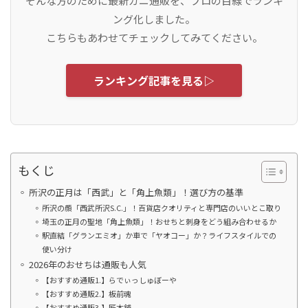
そんな方のために最新カニ通販を、プロの目線でランキ
ング化しました。
こちらもあわせてチェックしてみてください。
ランキング記事を見る▷
もくじ
所沢の正月は「西武」と「角上魚類」！選び方の基準
所沢の顔「西武所沢S.C.」！百貨店クオリティと専門店のいいとこ取り
埼玉の正月の聖地「角上魚類」！おせちと刺身をどう組み合わせるか
駅直結「グランエミオ」か車で「ヤオコー」か？ライフスタイルでの
使い分け
2026年のおせちは通販も人気
【おすすめ通販1.】らでぃっしゅぼーや
【おすすめ通販2.】板前魂
【おすすめ通販3.】匠本舗