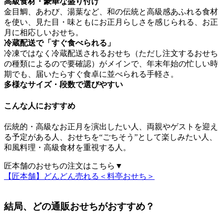
高級食材・豪華な盛り付け
金目鯛、あわび、湯葉など、和の伝統と高級感あふれる食材
を使い、見た目・味ともにお正月らしさを感じられる、お正
月に相応しいおせち。
冷蔵配送で「すぐ食べられる」
冷凍ではなく冷蔵配送されるおせち（ただし注文するおせち
の種類によるので要確認）がメイン
で、年末年始の忙しい時
期でも、届いたらすぐ食卓に並べられる手軽さ。
多様なサイズ・段数で選びやすい
こんな人におすすめ
伝統的・高級なお正月を演出したい人、両親やゲストを迎え
る予定がある人、おせちを“ごちそう”として楽しみたい人、
和風料理・高級食材を重視する人。
匠本舗のおせちの注文はこちら▼
【匠本舗】どんどん売れる＜料亭おせち＞
結局、どの通販おせちがおすすめ？