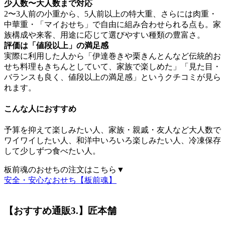
少人数〜大人数まで対応
2〜3人前の小重から、5人前以上の特大重、さらには肉重・
中華重・「マイおせち」で自由に組み合わせられる点も。家
族構成や来客、用途に応じて選びやすい種類の豊富さ。
評価は「値段以上」の満足感
実際に利用した人から「伊達巻きや栗きんとんなど伝統的お
せち料理もきちんとしていて、家族で楽しめた」「見た目・
バランスも良く、値段以上の満足感」というクチコミが見ら
れます。
こんな人におすすめ
予算を抑えて楽しみたい人、家族・親戚・友人など大人数で
ワイワイしたい人、和洋中いろいろ楽しみたい人、冷凍保存
して少しずつ食べたい人。
板前魂のおせちの注文はこちら▼
安全・安心なおせち【板前魂】
【おすすめ通販3.】匠本舗