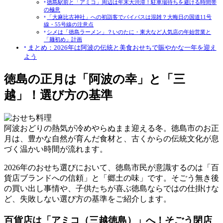
徳島駅前と「アミコ」周辺は年末大渋滞！駐車場待ちを避ける時間帯
の極意
「大麻比古神社」への初詣客でバイパスは混雑？大晦日の国道11号
線・55号線の注意点
シメは「徳島ラーメン」？いのたに・東大など人気店の年始営業と
「麺初め」計画
まとめ：2026年は阿波の伝統と美食おせちで賑やかな一年を迎え
よう
徳島の正月は「阿波の幸」と「三
越」！選び方の基準
阿波おどりの熱気が冷めやらぬまま迎える冬。徳島市のお正
月は、豊かな自然が育んだ食材と、古くからの伝統文化が息
づく温かい時間が流れます。
2026年のおせち選びにおいて、徳島市民が意識するのは
「百
貨店ブランドへの信頼」と「郷土の味」
です。そごう無き後
の買い出し事情や、子供たちが喜ぶ徳島ならではの仕掛けな
ど、失敗しない選び方の基準をご紹介します。
百貨店は「アミコ（三越徳島）」へ！そごう閉店