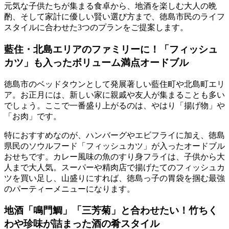
元気な子供たちが集まる食卓から、地酒を楽しむ大人の晩
酌、そして家計に優しい賢い選び方まで、
徳島市民のライフ
スタイルに合わせた3つのプラン
をご提案します。
藍住・北島エリアのファミリーに！「フィッシュ
カツ」も入ったボリューム満点オードブル
徳島市のベッドタウンとして発展著しい藍住町や北島町エリ
ア。お正月には、新しい家に親戚や友人が集まることも多い
でしょう。ここで一番盛り上がるのは、やはり「揚げ物」や
「お肉」です。
特におすすめなのが、ハンバーグやエビフライに加え、徳島
県民のソウルフード
「フィッシュカツ」が入ったオードブル
おせち
です。カレー風味の魚のすり身フライは、子供から大
人まで大人気。スーパーや精肉店で揚げたてのフィッシュカ
ツを買い足し、山盛りにすれば、徳島っ子の胃袋を掴む最強
のパーティーメニューになります。
地酒「鳴門鯛」「三芳菊」と合わせたい！竹ちく
わや珍味が詰まった酒の肴スタイル