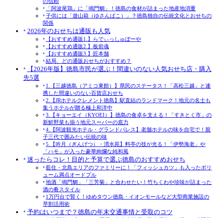
の信頼
「阿波尾鶏」に「鳴門鯛」！徳島の食材が詰まった地産地消重
子供には「遊山箱（ゆさんばこ）」？徳島独自の伝統文化とおせちの
関係
2026年のおせちは通販も人気
【おすすめ通販1.】らでぃっしゅぼーや
【おすすめ通販2.】板前魂
【おすすめ通販3.】匠本舗
結局、どの通販おせちがおすすめ？
【2026年版】徳島市民が選ぶ！間違いのない人気おせち店・購入
先5選
1.【三越徳島（アミコ東館）】県民のステータス！「高松三越」と連
携した間違いのない百貨店おせち
2.【JRホテルクレメント徳島】駅直結のランドマーク！地元の名士も
集うホテルが贈る極上和洋中
3.【キョーエイ（KYOEI）】徳島の食卓を支える！「すきとく市」の
新鮮野菜も揃う地元スーパーの底力
4.【阿波観光ホテル・グランドパレス】老舗ホテルの味を自宅で！親
子三代で囲みたい伝統の味
5.【吟月（ぎんげつ）・渭水苑】料亭の技が光る！「伊勢海老」や
「ハモ」が入った豪華絢爛な純和風
迷ったらコレ！目的と予算で選ぶ徳島のおすすめおせち
藍住・北島エリアのファミリーに！「フィッシュカツ」も入ったボリ
ューム満点オードブル
地酒「鳴門鯛」「三芳菊」と合わせたい！竹ちくわや珍味が詰まった
酒の肴スタイル
1万円台で賢く！ゆめタウン徳島・イオンモールなど大型商業施設の
早割活用術
予約はいつまで？徳島の年末交通事情と受取のコツ