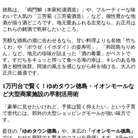
徳島は、「鳴門鯛（本家松浦酒造）」や、フルーティーな味
わいで人気の「三芳菊（三芳菊酒造）」など、個性豊かな地
酒が揃う酒どころです。地元愛あふれる左党なら、お正月は
これらの銘酒で乾杯したいところ。
芳醇な徳島の酒に合わせるなら、甘い料理よりも
名物「竹ち
くわ」や「ボウゼ（イボダイ）の姿寿司」、「和田島ちりめ
ん」
など、地元の珍味が詰まった「酒の肴重」がベストで
す。すだちをキュッと搾って食べる海の幸は、キレのある地
酒と相性抜群。阿波の風土を感じながら杯を傾ける、大人の
正月に最適です。
1万円台で賢く！ゆめタウン徳島・イオンモールな
ど大型商業施設の早割活用術
「豪華に見せたいけれど、予算は賢く抑えたい」という子育
て世代には、郊外の大型ショッピングモールが強い味方で
す。
藍住の
「ゆめタウン徳島」
や、末広の
「イオンモール徳島」
では、おせち商戦でも驚きのコスパを発揮します。9月〜10