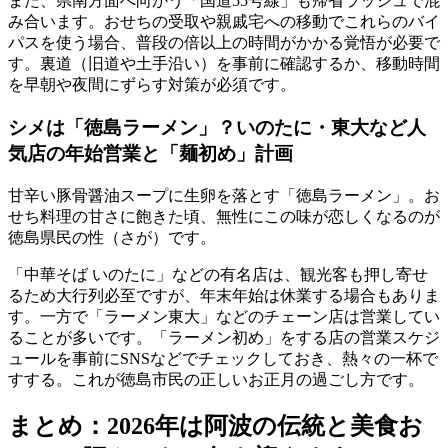
また、県南方面へ向かう「国道55号線」も帰省ラッシュで混
み合います。おせちの受取や親戚宅への移動でこれらのバイ
パスを使う場合、
普段の倍以上の時間がかかる覚悟が必要
で
す。裏道（旧道や土手沿い）を事前に確認するか、移動時間
を早朝や夜間にずらす対策が必須です。
シメは「徳島ラーメン」？いのたに・東大など人
気店の年始営業と「麺初め」計画
甘辛い豚骨醤油スープに生卵を落とす「徳島ラーメン」。お
せち料理の甘さに飽きた頃、無性にこの味が恋しくなるのが
徳島県民の性（さが）です。
「中華そば いのたに」などの有名店は、観光客も押し寄せ
るため大行列必至ですが、年末年始は休業する場合もありま
す。一方で「ラーメン東大」などのチェーン店は営業してい
ることが多いです。
「ラーメン初め」をする店の営業スケジ
ュールを事前にSNSなどでチェック
しておき、熱々の一杯で
すする。これが徳島市民の正しいお正月の過ごし方です。
まとめ：2026年は阿波の伝統と美食お