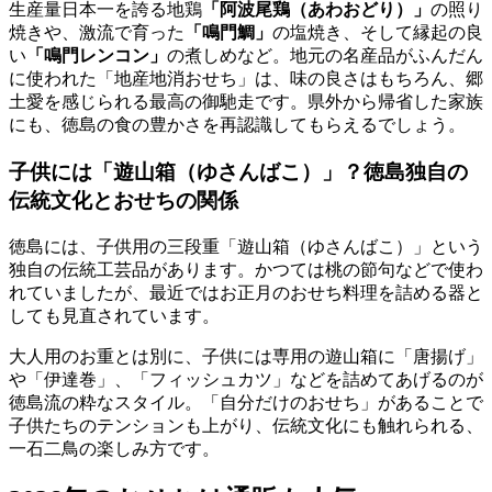
生産量日本一を誇る地鶏
「阿波尾鶏（あわおどり）」
の照り
焼きや、激流で育った
「鳴門鯛」
の塩焼き、そして縁起の良
い
「鳴門レンコン」
の煮しめなど。
地元の名産品がふんだん
に使われた「地産地消おせち」
は、味の良さはもちろん、郷
土愛を感じられる最高の御馳走です。県外から帰省した家族
にも、徳島の食の豊かさを再認識してもらえるでしょう。
子供には「遊山箱（ゆさんばこ）」？徳島独自の
伝統文化とおせちの関係
徳島には、子供用の三段重「遊山箱（ゆさんばこ）」という
独自の伝統工芸品があります。かつては桃の節句などで使わ
れていましたが、最近ではお正月のおせち料理を詰める器と
しても見直されています。
大人用のお重とは別に、子供には
専用の遊山箱に「唐揚げ」
や「伊達巻」、「フィッシュカツ」などを詰めてあげる
のが
徳島流の粋なスタイル。「自分だけのおせち」があることで
子供たちのテンションも上がり、伝統文化にも触れられる、
一石二鳥の楽しみ方です。