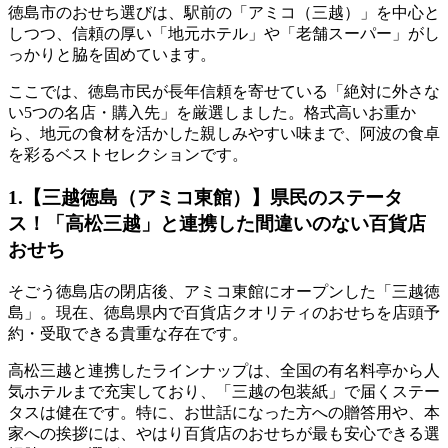
徳島市のおせち選びは、駅前の「アミコ（三越）」を中心と
しつつ、信頼の厚い「地元ホテル」や「老舗スーパー」がし
っかりと脇を固めています。
ここでは、徳島市民が長年信頼を寄せている
「絶対に外さな
い5つの名店・購入先」
を厳選しました。格式高いお重か
ら、地元の食材を活かした親しみやすい味まで、阿波の食卓
を彩るベストセレクションです。
1.【三越徳島（アミコ東館）】県民のステータ
ス！「高松三越」と連携した間違いのない百貨店
おせち
そごう徳島店の閉店後、アミコ東館にオープンした「三越徳
島」。現在、徳島県内で百貨店クオリティのおせちを店頭予
約・受取できる貴重な存在です。
高松三越と連携したラインナップは、全国の有名料亭から人
気ホテルまで充実しており、
「三越の包装紙」で届くステー
タスは健在
です。特に、お世話になった方への贈答用や、本
家への挨拶には、やはり百貨店のおせちが最も安心できる選