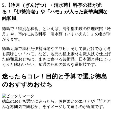
5.【吟月（ぎんげつ）・渭水苑】料亭の技が光
る！「伊勢海老」や「ハモ」が入った豪華絢爛な
純和風
徳島で「特別な和食」といえば、海部郡由岐の料理旅館「吟
月」や、市内にある料亭「渭水苑（いすいえん）」の名が挙
がります。
徳島近海で獲れた伊勢海老やアワビ、そして夏だけでなく冬
も美味しい「ハモ」など、
地元の極上素材を職人技で仕上げ
た純和風おせち
は、まさに食べる芸術品。日本酒と共にじっ
くりと味わいたい、食通のための贅沢な選択肢です。
迷ったらコレ！目的と予算で選ぶ徳島
のおすすめおせち
徳島のおせち選びに迷ったら、お住まいのエリアや「誰とど
んな雰囲気で囲むか」をイメージして選ぶのが近道です。