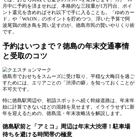
月中に予約を済ませれば、
本格的な三段重が1万円台、ポイ
ント還元を含めればそれ以下
で手に入ることも。「ゆめカー
ド」や「WAON」のポイントを貯めつつ、浮いた予算で阿
波尾鶏の焼き鳥を買い足すのが、徳島市民の賢いやりくり術
です。
予約はいつまで？徳島の年末交通事情
と受取のコツ
徳島市でおせちをスムーズに受け取り、平穏な大晦日を過ご
すためには、エリアごとの「渋滞の癖」を知っておくことが
不可欠です。
特に徳島駅周辺や、初詣スポットへ続く幹線道路は、年末年
始に計算できないほどの混雑を見せます。イライラせずに新
年を迎えるための、徳島流・年末攻略法を解説します。
徳島駅前と「アミコ」周辺は年末大渋滞！駐車場
待ちを避ける時間帯の極意