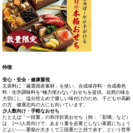
特徴
安心・安全・健康重視
主原料に「厳選国産素材」を使い、合成保存料・合成着色
料・化学調味料を“極力使わない”おせち
を提供。自然の味を
大切にし、塩分控えめで優しい味付けのため、子どもや高齢
の方、健康志向の人にも向いています。
少人数向け・手軽なおせち
たとえば「一段重」の和洋折衷おせち（例：「彩璃」など）
は、2〜3人前向けで、あまり量を必要としない家庭にちょう
どよい――重箱が大きくて三段重だと持て余す、という世帯