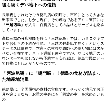
後も続くデパ地下への信頼
長年親しまれたそごう徳島店の閉店は、市民にとって大きな
出来事でした。しかし現在、その跡地であるアミコ東館には
「三越徳島」
が入り、百貨店としての品格とサービスを継承
しています。
高松三越の分店機能を持つ「三越徳島」では、カタログギフ
トやおせちの予約が可能。
「三越の包装紙で届く」というス
テータス
は健在で、本家への挨拶や恩師への贈り物には欠か
せない存在です。ネット通販も便利ですが、やはり地元のカ
ウンターで相談しながら予約する安心感は、徳島市民にとっ
て何物にも代えがたいものです。
「阿波尾鶏」に「鳴門鯛」！徳島の食材が詰まっ
た地産地消重
徳島県は、全国屈指の食材の宝庫です。せっかく地元でお正
月を迎えるなら、お重の中身にも「阿波の幸」を求めたいも
の。