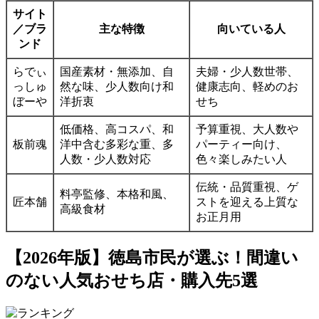
サイト
／ブラ
主な特徴
向いている人
ンド
らでぃ
国産素材・無添加、自
夫婦・少人数世帯、
っしゅ
然な味、少人数向け和
健康志向、軽めのお
ぼーや
洋折衷
せち
低価格、高コスパ、和
予算重視、大人数や
板前魂
洋中含む多彩な重、多
パーティー向け、
人数・少人数対応
色々楽しみたい人
伝統・品質重視、ゲ
料亭監修、本格和風、
匠本舗
ストを迎える上質な
高級食材
お正月用
【2026年版】徳島市民が選ぶ！間違い
のない人気おせち店・購入先5選