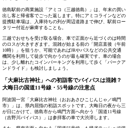
徳島駅前の商業施設「アミコ（三越徳島）」は、年末の買い
出し客と帰省客でごった返します。特にアミコラインなどの
提携駐車場は、入庫待ちの列が周辺道路まで伸び、駅前ロー
タリー付近が麻痺することも。
三越でおせちを受け取る場合、車で正面から近づくのは時間
のロスが大きすぎます。
混雑が始まる前の「開店直後（午前
10時）」を狙う
か、可能であればJRやバスなどの公共交通
機関を利用して徒歩で向かうのが最も確実です。車の場合
は、少し離れたコインパーキングを利用して歩く「パークア
ンドライド」も検討しましょう。
「大麻比古神社」への初詣客でバイパスは混雑？
大晦日の国道11号線・55号線の注意点
阿波国一宮「大麻比古神社（おおあさひこじんじゃ／鳴門
市）」は、県内屈指の初詣スポットです。大晦日の夜から三
が日にかけて、徳島市から鳴門方面へ向かう「国道11号線
（吉野川バイパス）」は参拝客の車で大渋滞します。