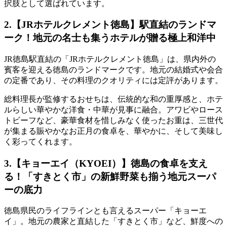
択肢として選ばれています。
2.【JRホテルクレメント徳島】駅直結のランドマ
ーク！地元の名士も集うホテルが贈る極上和洋中
JR徳島駅直結の「JRホテルクレメント徳島」は、県内外の
賓客を迎える徳島のランドマークです。地元の結婚式や会合
の定番であり、その料理のクオリティには定評があります。
総料理長が監修するおせちは、伝統的な和の重厚感と、ホテ
ルらしい華やかな洋食・中華が見事に融合。アワビやロース
トビーフなど、豪華食材を惜しみなく使ったお重は、
三世代
が集まる賑やかなお正月の食卓
を、華やかに、そして美味し
く彩ってくれます。
3.【キョーエイ（KYOEI）】徳島の食卓を支え
る！「すきとく市」の新鮮野菜も揃う地元スーパ
ーの底力
徳島県民のライフラインとも言えるスーパー「キョーエ
イ」。地元の農家と直結した「すきとく市」など、鮮度への