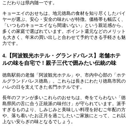
こだわりは県内随一です。
キョーエイのおせちは、地元徳島の食材を知り尽くしたバイ
ヤーが選ぶ、安心・安全の味わいが特徴。価格帯も幅広く、
「いつものキョーエイなら間違いない」という親近感
から、
多くの家庭で選ばれています。ポイント還元などのメリット
も大きく、年末の買い出しと合わせて予約できる手軽さも魅
力です。
4.【阿波観光ホテル・グランドパレス】老舗ホテ
ルの味を自宅で！親子三代で囲みたい伝統の味
徳島駅前の老舗「阿波観光ホテル」や、市内中心部の「ホテ
ルグランドパレス徳島」。これらは長きにわたり徳島市民の
ハレの日を支えてきた名門ホテルです。
長年のファンが多いこれらのおせちは、奇をてらわない
「徳
島県民の舌に合う正統派の味付け」
が守られています。派手
すぎるものより、しみじみと美味しい料理を好むご年配の方
や、落ち着いたお正月を過ごしたいご家族にとって、これ以
上ない安らぎの味となるでしょう。