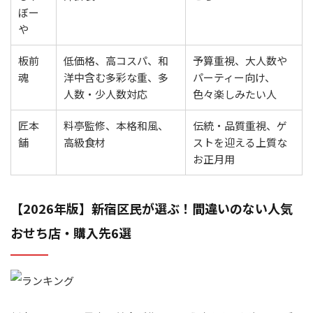
ぼー
や
板前
低価格、高コスパ、和
予算重視、大人数や
魂
洋中含む多彩な重、多
パーティー向け、
人数・少人数対応
色々楽しみたい人
匠本
料亭監修、本格和風、
伝統・品質重視、ゲ
舗
高級食材
ストを迎える上質な
お正月用
【2026年版】新宿区民が選ぶ！間違いのない人気
おせち店・購入先6選