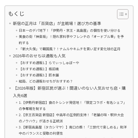
もくじ
新宿の正月は「百貨店」が主戦場！選び方の基準
日本一のデパ地下！「伊勢丹・京王・高島屋」の個性を使い分ける
美食の街「神楽坂」！隠れ家料亭やフレンチの「オードブル重」を予
約する
「新大久保」で韓国風？！ナムルやキムチを買い足す変化球の正月
2026年のおせちは通販も人気
【おすすめ通販1.】らでぃっしゅぼーや
【おすすめ通販2.】板前魂
【おすすめ通販3.】匠本舗
結局、どの通販おせちがおすすめ？
【2026年版】新宿区民が選ぶ！間違いのない人気おせち店・購
入先6選
1.【伊勢丹新宿店】食のトレンド発信地！「限定コラボ・有名シェフ」
の争奪戦を制する
2.【京王百貨店 新宿店】中高年の圧倒的支持！「老舗の味・駅弁大会
のノウハウ」が活きる正統派
3.【新宿高島屋（タカシマヤ）】南口の顔！「三世代で楽しめる」和洋
中のバランスと受取の利便性