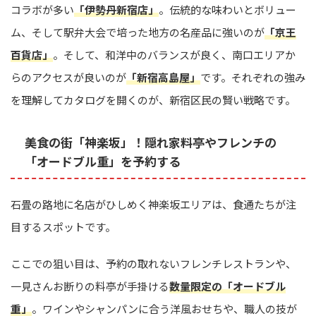
コラボが多い
「伊勢丹新宿店」
。伝統的な味わいとボリュー
ム、そして駅弁大会で培った地方の名産品に強いのが
「京王
百貨店」
。そして、和洋中のバランスが良く、南口エリアか
らのアクセスが良いのが
「新宿高島屋」
です。それぞれの強み
を理解してカタログを開くのが、新宿区民の賢い戦略です。
美食の街「神楽坂」！隠れ家料亭やフレンチの
「オードブル重」を予約する
石畳の路地に名店がひしめく神楽坂エリアは、食通たちが注
目するスポットです。
ここでの狙い目は、予約の取れないフレンチレストランや、
一見さんお断りの料亭が手掛ける
数量限定の「オードブル
重」
。ワインやシャンパンに合う洋風おせちや、職人の技が