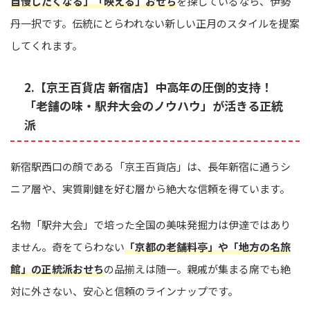
自慢したくなる」「映える」おせち
を探しているなら、伊勢
丹一択です。伝統にとらわれない新しい正月のスタイルを提案
してくれます。
2.【京王百貨店 新宿店】中高年の圧倒的支持！
「老舗の味・駅弁大会のノウハウ」が活きる正統
派
新宿駅西口の顔である「京王百貨店」は、長年新宿に通うシ
ニア層や、実質剛健を好む層から絶大な信頼を得ています。
名物「駅弁大会」で培った全国の美味発掘力は伊達ではあり
ません。奇をてらわない
「京都の老舗料亭」や「地方の名旅
館」の正統派おせち
の品揃えは随一。親戚が集まる席でも絶
対に外さない、安心と信頼のラインナップです。