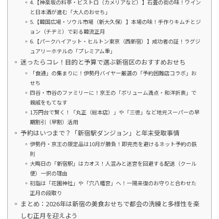
4.【神楽坂の料亭・ビストロ（カメリアなど）】石畳の街の味！ワイン
と日本酒が進む「大人のおせち」
5.【韓国広場・ソウル市場（新大久保）】本場の味！手作りキムチとジ
ョン（チヂミ）で彩る韓流正月
6.【パークハイアット・ヒルトン東京（西新宿）】成功者の証！ラグジ
ュアリーホテルの「プレミアム重」
迷ったらコレ！目的と予算で選ぶ新宿区のおすすめおせち
「食通」の集まりに！伊勢丹バイヤー厳選の「予約困難店コラボ」お
せち
四谷・市谷のファミリーに！京王の「ボリューム満点・和洋折衷」で
親戚をもてなす
1万円台で賢く！「丸正（総本店）」や「三徳」など地元スーパーの早
期割引（早割）活用
予約はいつまで？「新宿駅ダンジョン」と年末受取事情
伊勢丹・京王の限定品は10月が勝負！即完売を避けるネット予約の鉄
則
大晦日の「新宿駅」はカオス！人混みと迷宮を回避する配送（クール
便）一択の理由
初詣は「花園神社」や「穴八幡宮」へ！一陽来復のお守りと合わせた
正月の段取り
まとめ：2026年は新宿の美食おせちで都会の洗練と多様性を楽
しむ正月を迎えよう