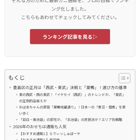
そんな方のために最新カニ通販を、プロの目線でランキ
ング化しました。
こちらもあわせてチェックしてみてください。
ランキング記事を見る▷
もくじ
豊島区の正月は「西武・東武」決戦と「巣鴨」！選び方の基準
東の西武・西の東武！「イケセイ（西武）」のトレンドか、「東武」
の圧倒的品揃えか
おばあちゃんの原宿「巣鴨地蔵通り」！日本一の「煮豆・佃煮」を買
い歩く
「目白・南池袋」の邸宅か、「北池袋」の庶民派か？エリア別戦略
2026年のおせちは通販も人気
【おすすめ通販1.】らでぃっしゅぼーや
【おすすめ通販2.】板前魂