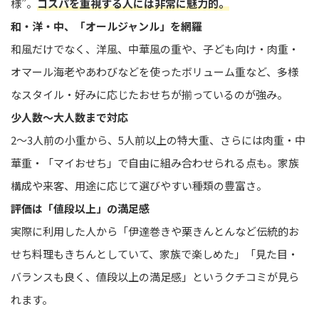
様”。
コスパを重視する人には非常に魅力的。
和・洋・中、「オールジャンル」を網羅
和風だけでなく、洋風、中華風の重や、子ども向け・肉重・
オマール海老やあわびなどを使ったボリューム重など、多様
なスタイル・好みに応じたおせちが揃っているのが強み。
少人数〜大人数まで対応
2〜3人前の小重から、5人前以上の特大重、さらには肉重・中
華重・「マイおせち」で自由に組み合わせられる点も。家族
構成や来客、用途に応じて選びやすい種類の豊富さ。
評価は「値段以上」の満足感
実際に利用した人から「伊達巻きや栗きんとんなど伝統的お
せち料理もきちんとしていて、家族で楽しめた」「見た目・
バランスも良く、値段以上の満足感」というクチコミが見ら
れます。