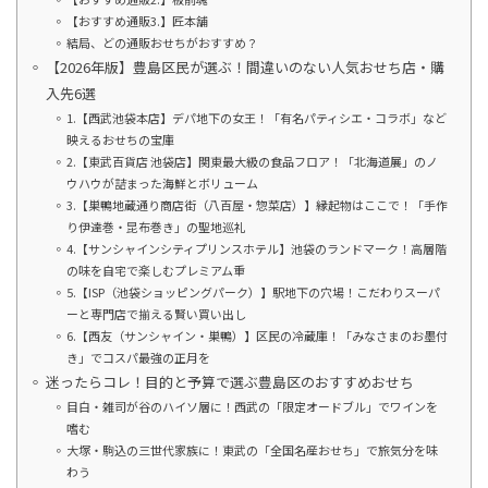
【おすすめ通販3.】匠本舗
結局、どの通販おせちがおすすめ？
【2026年版】豊島区民が選ぶ！間違いのない人気おせち店・購
入先6選
1.【西武池袋本店】デパ地下の女王！「有名パティシエ・コラボ」など
映えるおせちの宝庫
2.【東武百貨店 池袋店】関東最大級の食品フロア！「北海道展」のノ
ウハウが詰まった海鮮とボリューム
3.【巣鴨地蔵通り商店街（八百屋・惣菜店）】縁起物はここで！「手作
り伊達巻・昆布巻き」の聖地巡礼
4.【サンシャインシティプリンスホテル】池袋のランドマーク！高層階
の味を自宅で楽しむプレミアム重
5.【ISP（池袋ショッピングパーク）】駅地下の穴場！こだわりスーパ
ーと専門店で揃える賢い買い出し
6.【西友（サンシャイン・巣鴨）】区民の冷蔵庫！「みなさまのお墨付
き」でコスパ最強の正月を
迷ったらコレ！目的と予算で選ぶ豊島区のおすすめおせち
目白・雑司が谷のハイソ層に！西武の「限定オードブル」でワインを
嗜む
大塚・駒込の三世代家族に！東武の「全国名産おせち」で旅気分を味
わう