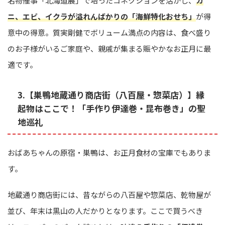
名物催事「北海道展」で培ったコネクションを活かし、
カ
ニ、エビ、イクラが溢れんばかりの「海鮮特化おせち」
が得
意中の得意。質実剛健でボリューム満点の内容は、食べ盛り
のお子様がいるご家庭や、親戚が集まる賑やかなお正月に最
適です。
3.【巣鴨地蔵通り商店街（八百屋・惣菜店）】縁
起物はここで！「手作り伊達巻・昆布巻き」の聖
地巡礼
おばあちゃんの原宿・巣鴨は、お正月食材の宝庫でもありま
す。
地蔵通り商店街には、昔ながらの八百屋や惣菜店、乾物屋が
並び、年末は黒山の人だかりとなります。ここで買うべき