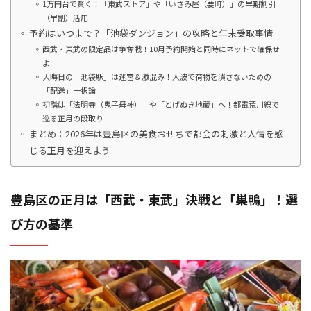
1万円台で賢く！「東武ストア」や「いさみ屋（要町）」の早期割引
（早割）活用
予約はいつまで？「池袋ダンジョン」の攻略と年末受取事情
西武・東武の限定品は争奪戦！10月予約開始と同時にネットで確保せ
よ
大晦日の「池袋駅」は迷宮＆激混み！人波で荷物を潰さないための
「配送」一択論
初詣は「法明寺（鬼子母神）」や「とげぬき地蔵」へ！都電荒川線で
巡る正月の段取り
まとめ：2026年は豊島区の美食おせちで都会の刺激と人情を感
じる正月を迎えよう
豊島区の正月は「西武・東武」決戦と「巣鴨」！選
び方の基準