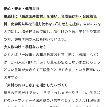
安心・安全・健康重視
主原料に「厳選国産素材」を使い、合成保存料・合成着色
料・化学調味料を“極力使わない”おせち
を提供。自然の味を
大切にし、塩分控えめで優しい味付けのため、子どもや高齢
の方、健康志向の人にも向いています。
少人数向け・手軽なおせち
たとえば「一段重」の和洋折衷おせち（例：「彩璃」など）
は、2〜3人前向けで、あまり量を必要としない家庭にちょう
どよい――重箱が大きくて三段重だと持て余す、という世帯にも
おすすめ。
「素材のおいしさ」を活かした味づくり
和風の定番だけでなく、らでぃっしゅぼーやらしい、例えば
鮭のハーブソテーや国産鶏の八幡巻などオリジナル料理もお