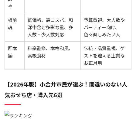
や
板前
低価格、高コスパ、和
予算重視、大人数や
魂
洋中含む多彩な重、多
パーティー向け、
人数・少人数対応
色々楽しみたい人
匠本
料亭監修、本格和風、
伝統・品質重視、ゲ
舗
高級食材
ストを迎える上質な
お正月用
【2026年版】小金井市民が選ぶ！間違いのない人
気おせち店・購入先6選