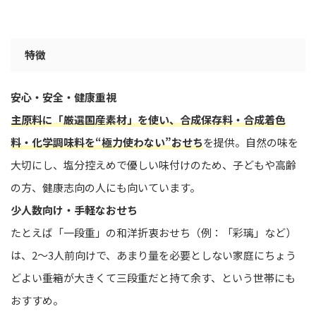
特徴
安心・安全・健康重視
主原料に「厳選国産素材」を使い、合成保存料・合成着色
料・化学調味料を“極力使わない”おせち
を提供。自然の味を
大切にし、塩分控えめで優しい味付けのため、子どもや高齢
の方、健康志向の人にも向いています。
少人数向け・手軽なおせち
たとえば「一段重」の和洋折衷おせち（例：「彩璃」など）
は、2〜3人前向けで、あまり量を必要としない家庭にちょう
どよい――重箱が大きくて三段重だと持て余す、という世帯にも
おすすめ。