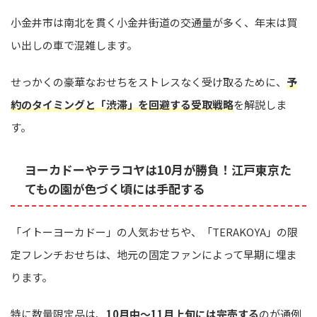
小金井市は南北を貫く小金井街道の交通量が多く、年末は買
い出しの車で混雑します。
せっかくの豪華なおせちをストレスなく受け取るために、
予
約のタイミングと「渋滞」を回避する受取戦略
を解説しま
す。
ヨーカドーやテラコヤは10月が勝負！江戸東京た
てもの園が色づく頃には手配する
「イトーヨーカドー」の人気おせちや、「TERAKOYA」の限
定フレンチおせちは、地元の固定ファンによって早期に埋ま
ります。
特に数量限定品は、
10月中〜11月上旬には完売する
のが通例