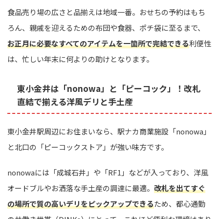
食品売り場の広さと品揃えは地域一番。おせちの予約はもち
ろん、親戚を迎えるための布団や食器、ポチ袋に至るまで、
お正月に必要なすべてのアイテムを一箇所で完結できる
利便性
は、忙しい年末に何よりの助けとなります。
東小金井は「nonowa」と「ピーコック」！改札
直結で揃える洋風デリと手土産
東小金井駅周辺にお住まいなら、駅ナカ商業施設「nonowa」
と北口の「ピーコックストア」が強い味方です。
nonowaには「成城石井」や「RF1」などが入っており、洋風
オードブルやお洒落な手土産の調達に最適。
改札を出てすぐ
の場所で質の高いデリをピックアップできる
ため、都心通勤