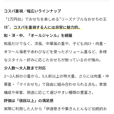
コスパ重視／幅広いラインナップ
「1万円台」でおせちを楽しめる“リーズナブルなおせちの王
様”。
コスパを重視する人には非常に魅力的。
和・洋・中、「オールジャンル」を網羅
和風だけでなく、洋風、中華風の重や、子ども向け・肉重・
オマール海老やあわびなどを使ったボリューム重など、多様
なスタイル・好みに応じたおせちが揃っているのが強み。
少人数〜大人数まで対応
2〜3人前の小重から、5人前以上の特大重、さらには肉重・中
華重・「マイおせち」で自由に組み合わせられる点も。家族
構成や来客、用途に応じて選びやすい種類の豊富さ。
評価は「値段以上」の満足感
実際に利用した人から「伊達巻きや栗きんとんなど伝統的お