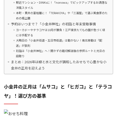
駅近マンション・DINKsに！「nonowa」でピックアップするお洒落な
洋風スタイル
本町・貫井の富裕層に！「TERAKOYA」や「三浦屋」で選ぶ美食家のた
めの極上膳
予約はいつまで？「小金井神社」の初詣と年末受取事情
ヨーカドーやテラコヤは10月が勝負！江戸東京たてもの園が色づく頃
には手配する
大晦日の「小金井街道・五日市街道」は動かない！南北移動は「配
送」が鉄則
初詣は「小金井神社」へ！開かずの踏切解消後の参拝ルートと元旦の
段取り
まとめ：2026年は緑と水と文化が調和したおせちで心豊かな小
金井の正月を迎えよう
小金井の正月は「ムサコ」と「ヒガコ」と「テラコ
ヤ」！選び方の基準