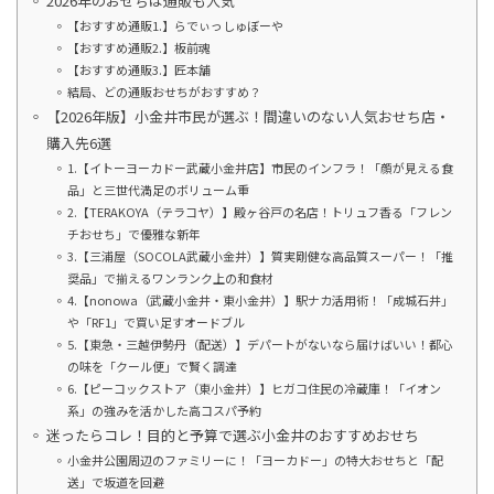
2026年のおせちは通販も人気
【おすすめ通販1.】らでぃっしゅぼーや
【おすすめ通販2.】板前魂
【おすすめ通販3.】匠本舗
結局、どの通販おせちがおすすめ？
【2026年版】小金井市民が選ぶ！間違いのない人気おせち店・
購入先6選
1.【イトーヨーカドー武蔵小金井店】市民のインフラ！「顔が見える食
品」と三世代満足のボリューム重
2.【TERAKOYA（テラコヤ）】殿ヶ谷戸の名店！トリュフ香る「フレン
チおせち」で優雅な新年
3.【三浦屋（SOCOLA武蔵小金井）】質実剛健な高品質スーパー！「推
奨品」で揃えるワンランク上の和食材
4.【nonowa（武蔵小金井・東小金井）】駅ナカ活用術！「成城石井」
や「RF1」で買い足すオードブル
5.【東急・三越伊勢丹（配送）】デパートがないなら届けばいい！都心
の味を「クール便」で賢く調達
6.【ピーコックストア（東小金井）】ヒガコ住民の冷蔵庫！「イオン
系」の強みを活かした高コスパ予約
迷ったらコレ！目的と予算で選ぶ小金井のおすすめおせち
小金井公園周辺のファミリーに！「ヨーカドー」の特大おせちと「配
送」で坂道を回避