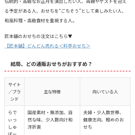
伝統的・高級なお正月を演出したい人、両親やゲストを迎え
る予定がある人、おせちを“ごちそう”として楽しみたい人、
和風料理・高級食材を重視する人。
匠本舗のおせちの注文はこちら▼
【匠本舗】どんどん売れる＜料亭おせち＞
結局、どの通販おせちがおすすめ？
サイト
／ブラ
主な特徴
向いている人
ンド
らで
国産素材・無添加、自
夫婦・少人数世帯、
ぃっ
然な味、少人数向け和
健康志向、軽めのお
しゅ
洋折衷
せち
ぼー