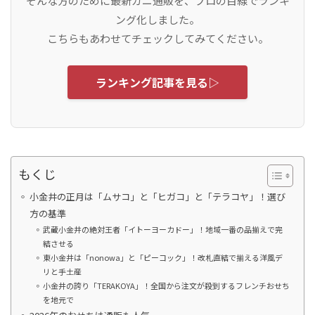
そんな方のために最新カニ通販を、プロの目線でランキ
ング化しました。
こちらもあわせてチェックしてみてください。
ランキング記事を見る▷
もくじ
小金井の正月は「ムサコ」と「ヒガコ」と「テラコヤ」！選び
方の基準
武蔵小金井の絶対王者「イトーヨーカドー」！地域一番の品揃えで完
結させる
東小金井は「nonowa」と「ピーコック」！改札直結で揃える洋風デ
リと手土産
小金井の誇り「TERAKOYA」！全国から注文が殺到するフレンチおせち
を地元で