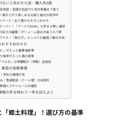
いのない人気おせち店・購入先6選
の百貨店！全国の名店から地元老舗まで揃う
る！親子三代で楽しめる伝統と格式の和洋中
ンドマーク！彩り豊かなモダンおせち
スーパー！「アークスRARA」も貯まる賢い選択
民の巨大冷蔵庫！ボリューム満点の高コスパ重
にプラス！「数の子」たっぷりの最強ご飯のお供
のおすすめおせち
ビ」が入った豪華海鮮重
や塩辛が入った酒の肴重
「マエダ」の早期割引（早割）活用術
・青森の受取事情
ト！早めの確保が吉
み！雪道配送（クール便）の活用を
事情とスケジュールの確認
で津軽の冬を味わう一年を迎えよう
と「郷土料理」！選び方の基準