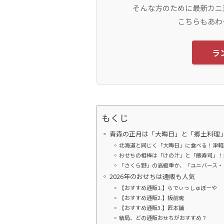
そんな方のために最新カニ
こちらもあわ
ラ
もくじ
青森の正月は「大晦日」と「郷土料理
北海道と同じく「大晦日」に食べる！津軽
おせちの相棒は「けの汁」と「飯寿司」！
「さくら野」の高級重か、「ユニバース・
2026年のおせちは通販も人気
【おすすめ通販1.】らでぃっしゅぼーや
【おすすめ通販2.】板前魂
【おすすめ通販3.】匠本舗
結局、どの通販おせちがおすすめ？