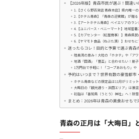
【2026年版】青森市民が選ぶ！間違
1.【さくら野百貨店 青森本店】県内唯一
2.【ホテル青森】「青森の迎賓館」が贈
3.【アートホテル青森】ベイエリアのラ
4.【ユニバース・ベニーマート】地域密着
5.【カブセンター（紅屋商事）】青森県
6.【ヤマモト食品（ねぶた漬）】おせち
迷ったらコレ！目的と予算で選ぶ青森
陸奥湾の恵み！大粒の「ホタテ」や「アワ
地酒「田酒」「豊盃」と合わせたい！筋子
1万円台で手軽に！「コープあおもり」や
予約はいつまで？世界有数の豪雪都市
ホテル青森などの限定品は11月がリミッ
大晦日の「観光通り・浜田エリア」は激混
初詣は「善知鳥（うとう）神社」へ！除雪
まとめ：2026年は青森の美食おせち
青森の正月は「大晦日」