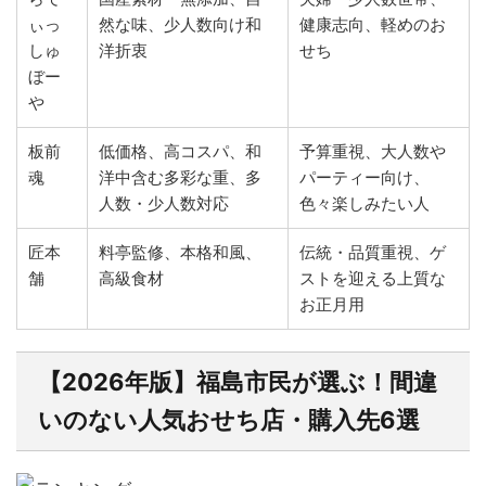
ぃっ
然な味、少人数向け和
健康志向、軽めのお
しゅ
洋折衷
せち
ぼー
や
板前
低価格、高コスパ、和
予算重視、大人数や
魂
洋中含む多彩な重、多
パーティー向け、
人数・少人数対応
色々楽しみたい人
匠本
料亭監修、本格和風、
伝統・品質重視、ゲ
舗
高級食材
ストを迎える上質な
お正月用
【2026年版】福島市民が選ぶ！間違
いのない人気おせち店・購入先6選