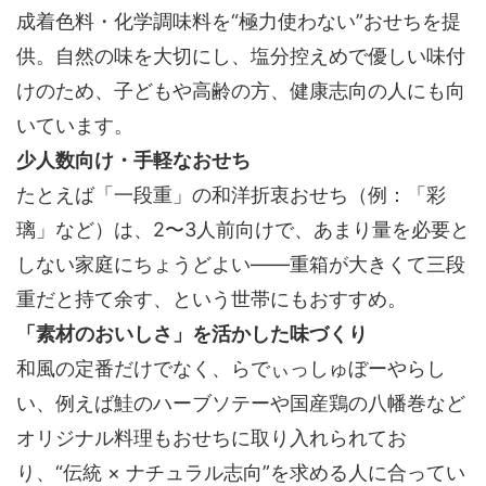
成着色料・化学調味料を“極力使わない”おせち
を提
供。自然の味を大切にし、塩分控えめで優しい味付
けのため、子どもや高齢の方、健康志向の人にも向
いています。
少人数向け・手軽なおせち
たとえば「一段重」の和洋折衷おせち（例：「彩
璃」など）は、2〜3人前向けで、あまり量を必要と
しない家庭にちょうどよい――重箱が大きくて三段
重だと持て余す、という世帯にもおすすめ。
「素材のおいしさ」を活かした味づくり
和風の定番だけでなく、らでぃっしゅぼーやらし
い、例えば鮭のハーブソテーや国産鶏の八幡巻など
オリジナル料理もおせちに取り入れられてお
り、
“伝統 × ナチュラル志向”
を求める人に合ってい