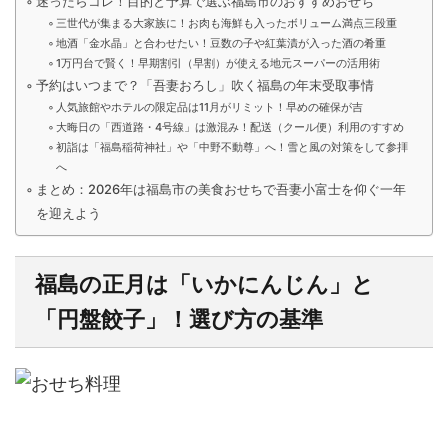
迷ったらコレ！目的と予算で選ぶ福島市のおすすめおせち
三世代が集まる大家族に！お肉も海鮮も入ったボリューム満点三段重
地酒「金水晶」と合わせたい！豆数の子や紅葉漬が入った酒の肴重
1万円台で賢く！早期割引（早割）が使える地元スーパーの活用術
予約はいつまで？「吾妻おろし」吹く福島の年末受取事情
人気旅館やホテルの限定品は11月がリミット！早めの確保が吉
大晦日の「西道路・4号線」は激混み！配送（クール便）利用のすすめ
初詣は「福島稲荷神社」や「中野不動尊」へ！雪と風の対策をして参拝
へ
まとめ：2026年は福島市の美食おせちで吾妻小富士を仰ぐ一年
を迎えよう
福島の正月は「いかにんじん」と
「円盤餃子」！選び方の基準