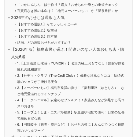
「いかにんじん」は手作り？購入？おせちの中身との重複チェック
百貨店なき後の本命は？「地元スーパーいちい」か「温泉旅館」か
2026年のおせちは通販も人気
【おすすめ通販1.】らでぃっしゅぼーや
【おすすめ通販2.】板前魂
【おすすめ通販3.】匠本舗
結局、どの通販おせちがおすすめ？
【2026年版】福島市民が選ぶ！間違いのない人気おせち店・購
入先6選
1.【土湯温泉 山水荘（YUMORI）】名湯の極上おもてなし！旅館が贈る
憧れの純和風重
2.【セディ・クラブ（The Cedi Club）】優雅な洋風ならココ！結婚式
場のシェフが手掛ける美食
3.【スーパーいちい】福島市発祥の誇り！「夢都里路（ゆとりろ）」な
ど地元愛溢れるラインナップ
4.【ヨークベニマル】安定のセブン＆アイ！家族みんなが満足する高コ
スパおせち
5.【コープふくしま・エスパル福島】駅直結や宅配で便利！日常の延長
で頼める安心感
6.【円盤餃子（満腹・照井など）】おせちの横に！みんなでつつく福島
市のソウルフード