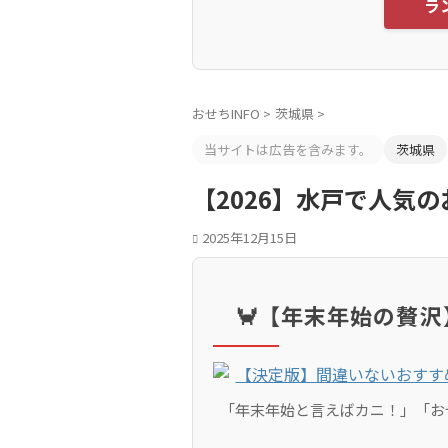
ラ
おせちINFO
>
茨城県
>
当サイトは広告を含みます。
茨城県
【2026】水戸で人気
2025年12月15日
🦀【年末年始の贅
「年末年始と言えばカニ！」「お