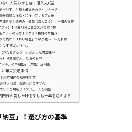
いのない人気おせち店・購入先6選
のデパ地下」が贈る最高級のラインナップ
！豪華絢爛な洋風・和洋中プレミアム重
る老舗料亭！伝統の「鮟鱇（あんこう）」や和の真髄
ライフライン！地産地消と高コスパの安心感
駅近ホテルの実力！アクセス抜群の本格派
せちの横に！「わら納豆」で粘り強い一年を祈願
のおすすめおせち
（ひたちぎゅう）」が入った肉三昧重
ん肝や煮鮑が入った酒の肴重
ニマル」の早期割引（早割）活用術
」と年末交通事情
負！泉町周辺の駐車場対策
周辺は大渋滞！配送利用のすすめ
エリアの規制とスケジュールの調整
で黄門様の愛した味を楽しむ一年を迎えよう
「納豆」！選び方の基準