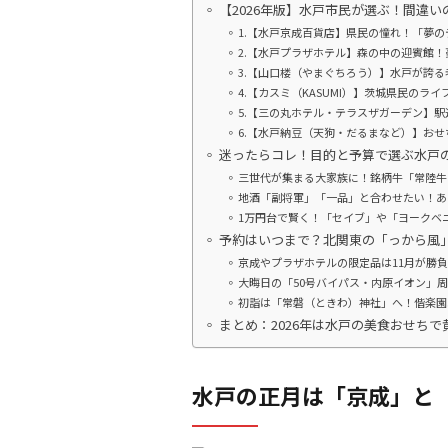
【2026年版】水戸市民が選ぶ！間違
1.【水戸京成百貨店】県民の憧れ！「夢
2.【水戸プラザホテル】森の中の迎賓館
3.【山口楼（やまぐちろう）】水戸が誇
4.【カスミ（KASUMI）】茨城県民の
5.【三の丸ホテル・テラスザガーデン】
6.【水戸納豆（天狗・だるまなど）】お
迷ったらコレ！目的と予算で選ぶ水戸
三世代が集まる大家族に！銘柄牛「常陸牛
地酒「副将軍」「一品」と合わせたい！あ
1万円台で賢く！「セイブ」や「ヨークベ
予約はいつまで？北関東の「っから風
京成やプラザホテルの限定品は11月が勝
大晦日の「50号バイパス・内原イオン」
初詣は「常磐（ときわ）神社」へ！偕楽園
まとめ：2026年は水戸の美食おせち
水戸の正月は「京成」と