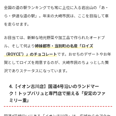
全国の道の駅ランキングでも常に上位に入る岩出山の「あ・
ら・伊達な道の駅」。年末の大崎市民は、ここを目指して車
を走らせます。
お目当ては、新鮮な地元野菜や加工品で作られたオードブ
ル、そして何より
姉妹都市・当別町の名産「ロイズ
（ROYCE'）」のチョコレート
です。おせちのデザートやお年
賀としてロイズを用意するのが、大崎市民のちょっとした贅
沢でありステータスになっています。
4.【イオン古川店】国道4号沿いのランドマー
ク！トップバリュと専門店で揃える「安定のファ
ミリー重」
国道4号線沿いにある「イオン古川店」は、広域からのアクセ