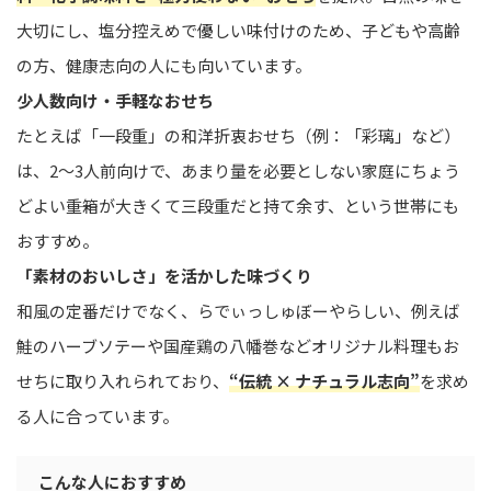
大切にし、塩分控えめで優しい味付けのため、子どもや高齢
の方、健康志向の人にも向いています。
少人数向け・手軽なおせち
たとえば「一段重」の和洋折衷おせち（例：「彩璃」など）
は、2〜3人前向けで、あまり量を必要としない家庭にちょう
どよい――重箱が大きくて三段重だと持て余す、という世帯にも
おすすめ。
「素材のおいしさ」を活かした味づくり
和風の定番だけでなく、らでぃっしゅぼーやらしい、例えば
鮭のハーブソテーや国産鶏の八幡巻などオリジナル料理もお
せちに取り入れられており、
“伝統 × ナチュラル志向”
を求め
る人に合っています。
こんな人におすすめ