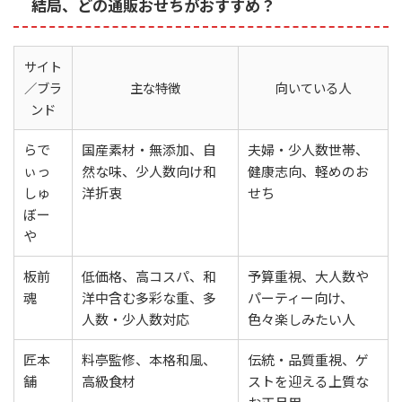
結局、どの通販おせちがおすすめ？
サイト
／ブラ
主な特徴
向いている人
ンド
らで
国産素材・無添加、自
夫婦・少人数世帯、
ぃっ
然な味、少人数向け和
健康志向、軽めのお
しゅ
洋折衷
せち
ぼー
や
板前
低価格、高コスパ、和
予算重視、大人数や
魂
洋中含む多彩な重、多
パーティー向け、
人数・少人数対応
色々楽しみたい人
匠本
料亭監修、本格和風、
伝統・品質重視、ゲ
舗
高級食材
ストを迎える上質な