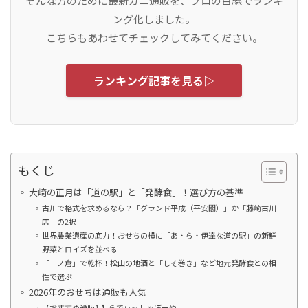
そんな方のために最新カニ通販を、プロの目線でランキ
ング化しました。
こちらもあわせてチェックしてみてください。
ランキング記事を見る▷
もくじ
大崎の正月は「道の駅」と「発酵食」！選び方の基準
古川で格式を求めるなら？「グランド平成（平安閣）」か「藤崎古川
店」の2択
世界農業遺産の底力！おせちの横に「あ・ら・伊達な道の駅」の新鮮
野菜とロイズを並べる
「一ノ倉」で乾杯！松山の地酒と「しそ巻き」など地元発酵食との相
性で選ぶ
2026年のおせちは通販も人気
【おすすめ通販1.】らでぃっしゅぼーや