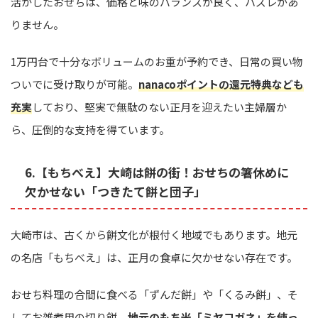
活かしたおせちは、価格と味のバランスが良く、ハズレがあ
りません。
1万円台で十分なボリュームのお重が予約でき、日常の買い物
ついでに受け取りが可能。
nanacoポイントの還元特典なども
充実
しており、堅実で無駄のない正月を迎えたい主婦層か
ら、圧倒的な支持を得ています。
6.【もちべえ】大崎は餅の街！おせちの箸休めに
欠かせない「つきたて餅と団子」
大崎市は、古くから餅文化が根付く地域でもあります。地元
の名店「もちべえ」は、正月の食卓に欠かせない存在です。
おせち料理の合間に食べる「ずんだ餅」や「くるみ餅」、そ
してお雑煮用の切り餅。
地元のもち米「ミヤコガネ」を使っ