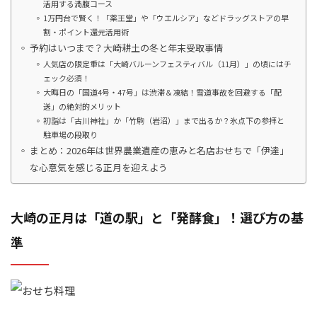
活用する満腹コース
1万円台で賢く！「薬王堂」や「ウエルシア」などドラッグストアの早
割・ポイント還元活用術
予約はいつまで？大崎耕土の冬と年末受取事情
人気店の限定重は「大崎バルーンフェスティバル（11月）」の頃にはチ
ェック必須！
大晦日の「国道4号・47号」は渋滞＆凍結！雪道事故を回避する「配
送」の絶対的メリット
初詣は「古川神社」か「竹駒（岩沼）」まで出るか？氷点下の参拝と
駐車場の段取り
まとめ：2026年は世界農業遺産の恵みと名店おせちで「伊達」
な心意気を感じる正月を迎えよう
大崎の正月は「道の駅」と「発酵食」！選び方の基
準