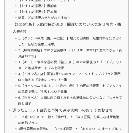
【おすすめ通販2.】板前魂
【おすすめ通販3.】匠本舗
結局、どの通販おせちがおすすめ？
【2026年版】大崎市民が選ぶ！間違いのない人気おせち店・購
入先6選
1.【グランド平成（古川平安閣）】地元の迎賓館！冠婚葬祭を知り尽く
した「伝統の豪華三段重」
2.【藤崎古川店】やはり包装紙はココ！リオーネ古川で注文できる「百
貨店おせち」
3.【あ・ら・伊達な道の駅（岩出山）】年末は激混み！「ロイズ」のチ
ョコと地場産オードブルを確保
4.【イオン古川店】国道4号沿いのランドマーク！トップバリュと専門
店で揃える「安定のファミリー重」
5.【ヨークベニマル（古川・岩出山等）】市民の冷蔵庫！セブン＆アイ
の品質で選ぶ「失敗しない定番重」
6.【もちべえ】大崎は餅の街！おせちの箸休めに欠かせない「つきたて
餅と団子」
迷ったらコレ！目的と予算で選ぶ大崎市のおすすめおせち
一ノ倉（松山）で一献！「仙台牛」や「凍り豆腐」も楽しむ地産地消
の晩酌プラン
3世代同居の大家族に！「かっぱ寿司」や「まるまつ」のオードブルも