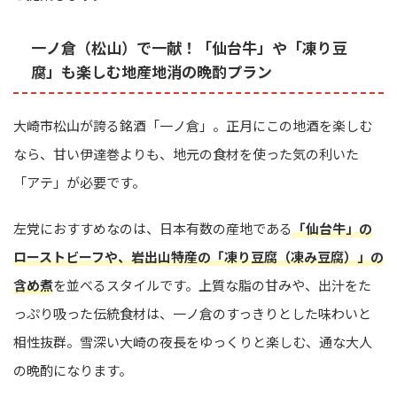
一ノ倉（松山）で一献！「仙台牛」や「凍り豆
腐」も楽しむ地産地消の晩酌プラン
大崎市松山が誇る銘酒「一ノ倉」。正月にこの地酒を楽しむ
なら、甘い伊達巻よりも、地元の食材を使った気の利いた
「アテ」が必要です。
左党におすすめなのは、日本有数の産地である
「仙台牛」の
ローストビーフや、岩出山特産の「凍り豆腐（凍み豆腐）」の
含め煮
を並べるスタイルです。上質な脂の甘みや、出汁をた
っぷり吸った伝統食材は、一ノ倉のすっきりとした味わいと
相性抜群。雪深い大崎の夜長をゆっくりと楽しむ、通な大人
の晩酌になります。