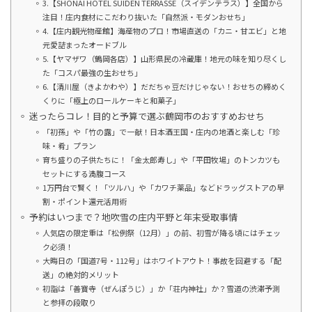
3.【SHONAI HOTEL SUIDEN TERRASSE（スイデンテラス）】全国から
注目！庄内食材にこだわり抜いた「自然派・モダンおせち」
4.【庄内観光物産館】海産物のプロ！市場直送の「カニ・甘エビ」と地
元愛詰まったオードブル
5.【ヤマザワ（鶴岡各店）】山形県民の冷蔵庫！地元の味を知り尽くし
た「コスパ最強の生おせち」
6.【清川屋（きよかわや）】だだちゃ豆だけじゃない！おせちの締めく
くりに「極上のロールケーキと和菓子」
迷ったらコレ！目的と予算で選ぶ鶴岡市のおすすめおせち
「初孫」や「竹の露」で一献！日本酒王国・庄内の地酒と楽しむ「珍
味・肴」プラン
育ち盛りの子供たちに！「金太郎寿し」や「平田牧場」のトンカツも
セットにする満腹コース
1万円台で賢く！「ツルハ」や「カワチ薬品」などドラッグストアの早
割・ポイント還元活用術
予約はいつまで？地吹雪の庄内平野と年末受取事情
人気店の限定重は「松例祭（12月）」の前、初雪が降る頃にはチェッ
ク必須！
大晦日の「国道7号・112号」はホワイトアウト！事故を回避する「配
送」の絶対的メリット
初詣は「善寶寺（ぜんぽうじ）」か「荘内神社」か？雪道の渋滞予測
と参拝の段取り