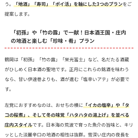
う。
「地酒」「寿司」「ポイ活」を軸にした3つのプラン
をご
提案します。
「初孫」や「竹の露」で一献！日本酒王国・庄内
の地酒と楽しむ「珍味・肴」プラン
鶴岡は「初孫」「竹の露」「栄光冨士」など、名だたる酒蔵
がひしめく日本酒の聖地です。正月にこれらの銘酒を味わう
なら、甘い伊達巻よりも、酒が進む「塩辛いアテ」が必要で
す。
左党におすすめなのは、おせちの横に
「イカの塩辛」や「タ
コの桜煮」、そして冬の味覚「ハタハタの湯上げ」を並べる
庄内スタイル
です。日本海の荒波で育った魚介の旨味と、キリ
ッとした淡麗辛口の地酒の相性は抜群。雪深い庄内の夜長を