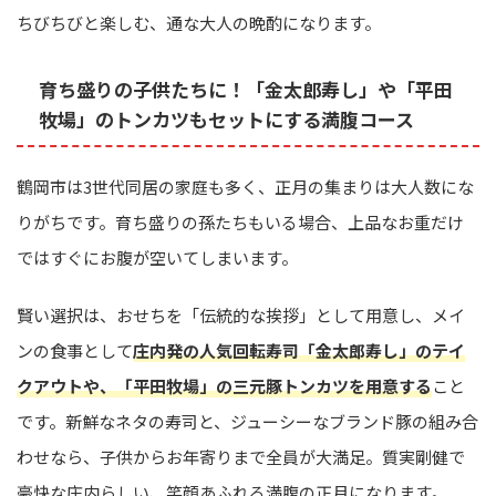
ちびちびと楽しむ、通な大人の晩酌になります。
育ち盛りの子供たちに！「金太郎寿し」や「平田
牧場」のトンカツもセットにする満腹コース
鶴岡市は3世代同居の家庭も多く、正月の集まりは大人数にな
りがちです。育ち盛りの孫たちもいる場合、上品なお重だけ
ではすぐにお腹が空いてしまいます。
賢い選択は、おせちを「伝統的な挨拶」として用意し、メイ
ンの食事として
庄内発の人気回転寿司「金太郎寿し」のテイ
クアウトや、「平田牧場」の三元豚トンカツを用意する
こと
です。新鮮なネタの寿司と、ジューシーなブランド豚の組み合
わせなら、子供からお年寄りまで全員が大満足。質実剛健で
豪快な庄内らしい、笑顔あふれる満腹の正月になります。