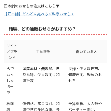
匠本舗のおせちの注文はこちら▼
【匠本舗】どんどん売れる＜料亭おせち＞
結局、どの通販おせちがおすすめ？
サイト
／ブラ
主な特徴
向いている人
ンド
らで
国産素材・無添加、自
夫婦・少人数世帯、
ぃっ
然な味、少人数向け和
健康志向、軽めのお
しゅ
洋折衷
せち
ぼー
や
板前
低価格、高コスパ、和
予算重視、大人数や
魂
洋中含む多彩な重、多
パーティー向け、