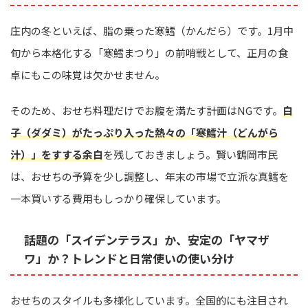
庄内の冬といえば、脂の乗った寒鱈（かんだら）です。1月中
旬から本格化する「寒鱈まつり」の前哨戦として、正月の食
卓にもこの味覚は欠かせません。
そのため、おせち料理だけでお腹を満たす計画はNGです。
白
子（ダダミ）がたっぷり入った熱々の「寒鱈汁（どんがら
汁）」をすする余白
を残しておきましょう。賢い鶴岡市民
は、おせちの予算を少し調整し、年末の市場で立派な真鱈を
一本買いする費用もしっかり確保しています。
話題の「スイデンテラス」か、安定の「ヤマザ
ワ」か？トレンドと日常使いの使い分け
おせちのスタイルも多様化しています。全国的にも注目され