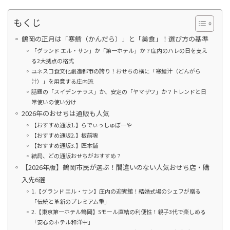
もくじ
鶴岡の正月は「寒鱈（かんだら）」と「美食」！選び方の基準
「グランド エル・サン」か「第一ホテル」か？庄内のハレの日を支え
る2大拠点の格式
ユネスコ食文化創造都市の誇り！おせちの横に「寒鱈汁（どんがら
汁）」を用意する庄内流
話題の「スイデンテラス」か、安定の「ヤマザワ」か？トレンドと日
常使いの使い分け
2026年のおせちは通販も人気
【おすすめ通販1.】らでぃっしゅぼーや
【おすすめ通販2.】板前魂
【おすすめ通販3.】匠本舗
結局、どの通販おせちがおすすめ？
【2026年版】鶴岡市民が選ぶ！間違いのない人気おせち店・購
入先6選
1.【グランド エル・サン】庄内の迎賓館！結婚式場のシェフが贈る
「伝統と革新のプレミアム重」
2.【東京第一ホテル鶴岡】Sモール直結の利便性！親子3代で楽しめる
「安心のホテル和洋中」