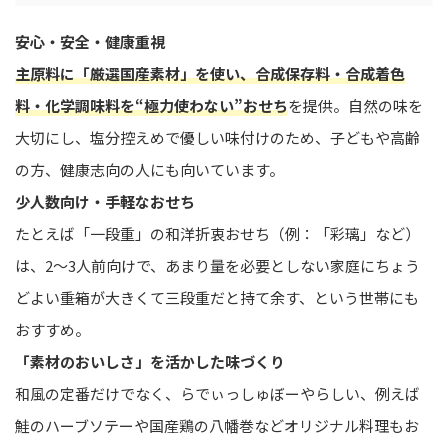
安心・安全・健康重視
主原料に「厳選国産素材」を使い、合成保存料・合成着色
料・化学調味料を“極力使わない”おせち
を提供。自然の味を
大切にし、塩分控えめで優しい味付けのため、子どもや高齢
の方、健康志向の人にも向いています。
少人数向け・手軽なおせち
たとえば「一段重」の和洋折衷おせち（例：「彩璃」など）
は、2〜3人前向けで、あまり量を必要としない家庭にちょう
どよい――重箱が大きくて三段重だと持て余す、という世帯にも
おすすめ。
「素材のおいしさ」を活かした味づくり
和風の定番だけでなく、らでぃっしゅぼーやらしい、例えば
鮭のハーブソテーや国産鶏の八幡巻などオリジナル料理もお