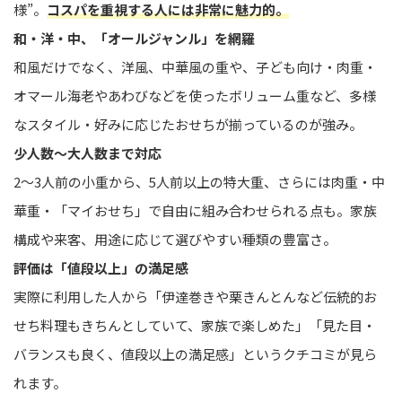
様”。
コスパを重視する人には非常に魅力的。
和・洋・中、「オールジャンル」を網羅
和風だけでなく、洋風、中華風の重や、子ども向け・肉重・
オマール海老やあわびなどを使ったボリューム重など、多様
なスタイル・好みに応じたおせちが揃っているのが強み。
少人数〜大人数まで対応
2〜3人前の小重から、5人前以上の特大重、さらには肉重・中
華重・「マイおせち」で自由に組み合わせられる点も。家族
構成や来客、用途に応じて選びやすい種類の豊富さ。
評価は「値段以上」の満足感
実際に利用した人から「伊達巻きや栗きんとんなど伝統的お
せち料理もきちんとしていて、家族で楽しめた」「見た目・
バランスも良く、値段以上の満足感」というクチコミが見ら
れます。