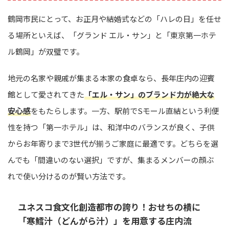
鶴岡市民にとって、お正月や結婚式などの「ハレの日」を任せ
る場所といえば、「グランド エル・サン」と「東京第一ホテ
ル鶴岡」が双璧です。
地元の名家や親戚が集まる本家の食卓なら、長年庄内の迎賓
館として愛されてきた
「エル・サン」のブランド力が絶大な
安心感
をもたらします。一方、駅前でSモール直結という利便
性を持つ「第一ホテル」は、和洋中のバランスが良く、子供
からお年寄りまで3世代が揃うご家庭に最適です。どちらを選
んでも「間違いのない選択」ですが、集まるメンバーの顔ぶ
れで使い分けるのが賢い方法です。
ユネスコ食文化創造都市の誇り！おせちの横に
「寒鱈汁（どんがら汁）」を用意する庄内流