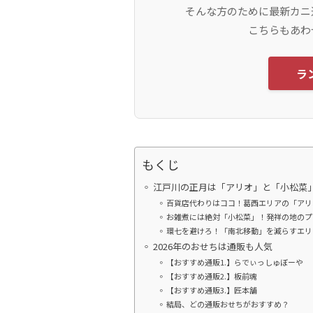
そんな方のために最新カニ
こちらもあわ
ラ
もくじ
江戸川の正月は「アリオ」と「小松菜
百貨店代わりはココ！葛西エリアの「アリ
お雑煮には絶対「小松菜」！発祥の地のプ
環七を避けろ！「南北移動」を減らすエリ
2026年のおせちは通販も人気
【おすすめ通販1.】らでぃっしゅぼーや
【おすすめ通販2.】板前魂
【おすすめ通販3.】匠本舗
結局、どの通販おせちがおすすめ？