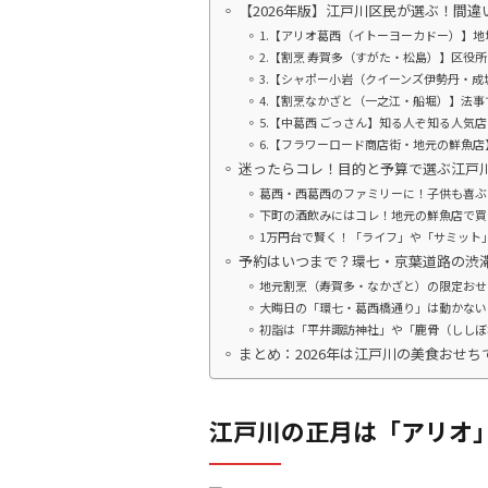
【2026年版】江戸川区民が選ぶ！間
1.【アリオ葛西（イトーヨーカドー）】
2.【割烹 寿賀多（すがた・松島）】区役
3.【シャポー小岩（クイーンズ伊勢丹・
4.【割烹なかざと（一之江・船堀）】法
5.【中葛西 ごっさん】知る人ぞ知る人気
6.【フラワーロード商店街・地元の鮮魚
迷ったらコレ！目的と予算で選ぶ江戸
葛西・西葛西のファミリーに！子供も喜ぶ
下町の酒飲みにはコレ！地元の鮮魚店で買
1万円台で賢く！「ライフ」や「サミット
予約はいつまで？環七・京葉道路の渋
地元割烹（寿賀多・なかざと）の限定おせ
大晦日の「環七・葛西橋通り」は動かない
初詣は「平井諏訪神社」や「鹿骨（ししぼ
まとめ：2026年は江戸川の美食おせ
江戸川の正月は「アリオ