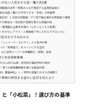
違いのない人気おせち店・購入先6選
地域最強の台所！家族みんなが満足する圧倒的品揃え
所前の名店！職人が手作りする「本物」の和食重
成城石井）】北部の防衛線！デパ地下級の食材を駅直結で確保
事でお馴染み！地元民が信頼を寄せる老舗の味
店！居酒屋以上割烹未満の「心がこもった三段重」
店】おせちにプラス！人情価格で手に入れるマグロとカニ
川区のおすすめおせち
「ハンバーグ・エビチリ」入り和洋中重
った「刺身盛り」をメインにする正月
」など近所スーパーの早期割引（早割）活用
滞と年末受取事情
ちは11月が山場！完売前の電話予約が鉄則
！車での長距離移動を避ける配送利用
ね）鹿島神社」へ！参拝の混雑とおせちの段取り
ちで家族の絆深まる温かい正月を迎えよう
」と「小松菜」！選び方の基準